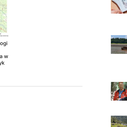
ogi
a w
yk