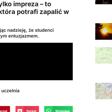
ylko impreza – to
 która potrafi zapalić w
jąc nadzieję, że studenci
szym entuzjazmem.
,
uczelnia
terest
Pocket
WhatsApp