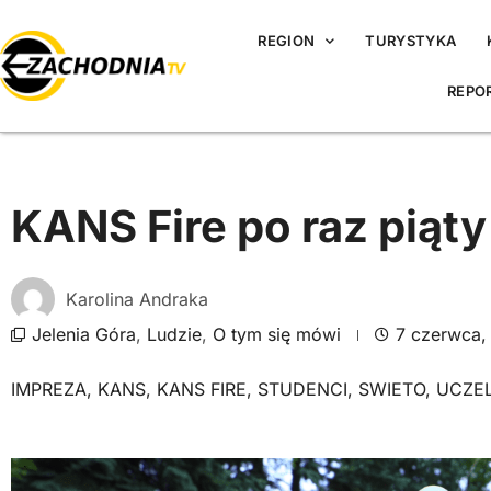
REGION
TURYSTYKA
REPO
KANS Fire po raz piąty
Karolina Andraka
Jelenia Góra
,
Ludzie
,
O tym się mówi
7 czerwca,
IMPREZA
,
KANS
,
KANS FIRE
,
STUDENCI
,
SWIETO
,
UCZEL