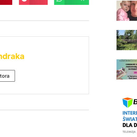
ndraka
tora