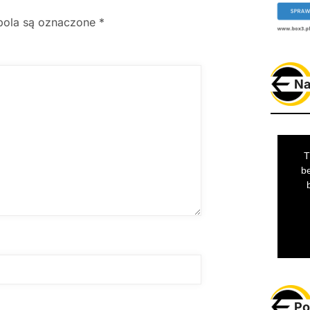
ola są oznaczone
*
Na
Po