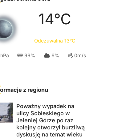
14
°C
Odczuwalna
13
°C
3
hPa
99
%
6
%
0
m/s
formacje z regionu
Poważny wypadek na
ulicy Sobieskiego w
Jeleniej Górze po raz
kolejny otworzył burzliwą
dyskusję na temat wieku