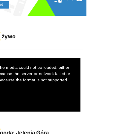
 żywo
goda: Jelenia Góra