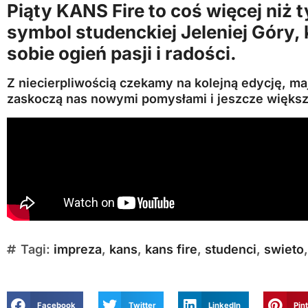
Piąty KANS Fire to coś więcej niż t
symbol studenckiej
Jeleniej Góry
,
sobie ogień pasji i radości.
Z niecierpliwością czekamy na kolejną edycję, ma
zaskoczą nas nowymi pomysłami i jeszcze więk
Tagi:
impreza
,
kans
,
kans fire
,
studenci
,
swieto
Facebook
Twitter
LinkedIn
Pin