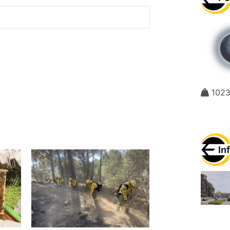
102
In