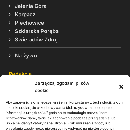
Jelenia Góra
Karpacz
Piechowice
Szklarska Poręba
Świeradów Zdrój
Na żywo
Redakcja
Zarządzaj zgodami plików
Reklama
cookie
Cookie
Aby zapewnić jak najlepsze wrażenia, korzystamy z technologii, takich
Rodo
jak pliki cookie, do przechowywania i/lub uzyskiwania dostępu do
informacji o urządzeniu. Zgoda na te technologie pozwoli nam
Kontakt
przetwarzać dane, takie jak zachowanie podczas przeglądania lub
unikalne identyfikatory na tej stronie. Brak wyrażenia zgody lub
wycofanie zgody może niekorzystnie wpłynąć na niektóre cechy i