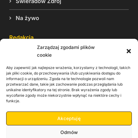
Świeradów Zdrój
Na żywo
Redakcja
Zarządzaj zgodami plików
Reklama
cookie
Cookie
Aby zapewnić jak najlepsze wrażenia, korzystamy z technologii, takich
Rodo
jak pliki cookie, do przechowywania i/lub uzyskiwania dostępu do
informacji o urządzeniu. Zgoda na te technologie pozwoli nam
Kontakt
przetwarzać dane, takie jak zachowanie podczas przeglądania lub
unikalne identyfikatory na tej stronie. Brak wyrażenia zgody lub
wycofanie zgody może niekorzystnie wpłynąć na niektóre cechy i
Informacje dla
Materiały do
praca
funkcje.
Operatorów sieci
pobrania
Akceptuję
Odmów