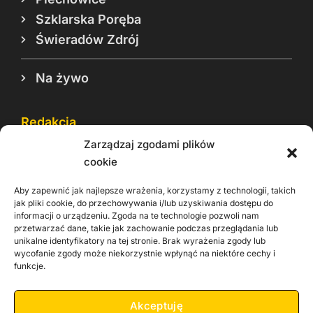
Szklarska Poręba
Świeradów Zdrój
Na żywo
Redakcja
Zarządzaj zgodami plików
Reklama
cookie
Cookie
Aby zapewnić jak najlepsze wrażenia, korzystamy z technologii, takich
Rodo
jak pliki cookie, do przechowywania i/lub uzyskiwania dostępu do
informacji o urządzeniu. Zgoda na te technologie pozwoli nam
Kontakt
przetwarzać dane, takie jak zachowanie podczas przeglądania lub
unikalne identyfikatory na tej stronie. Brak wyrażenia zgody lub
wycofanie zgody może niekorzystnie wpłynąć na niektóre cechy i
Informacje dla
Materiały do
praca
funkcje.
Operatorów sieci
pobrania
Akceptuję