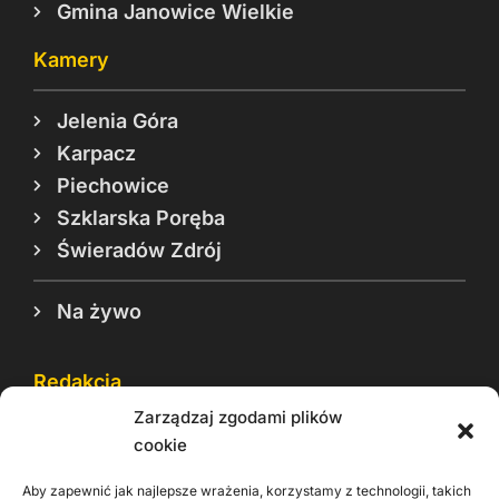
Gmina Janowice Wielkie
Kamery
Jelenia Góra
Karpacz
Piechowice
Szklarska Poręba
Świeradów Zdrój
Na żywo
Redakcja
Zarządzaj zgodami plików
Reklama
cookie
Cookie
Aby zapewnić jak najlepsze wrażenia, korzystamy z technologii, takich