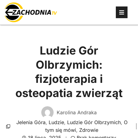
Ludzie Gór
Olbrzymich:
fizjoterapia i
osteopatia zwierząt
Karolina Andraka
Jelenia Góra
,
Ludzie
,
Ludzie Gór Olbrzymich
,
O
tym się mówi
,
Zdrowie
18 lipca, 2025
Brak komentarzy