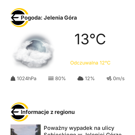
Pogoda: Jelenia Góra
13
°C
Odczuwalna
12
°C
1024
hPa
80
%
12
%
0
m/s
Informacje z regionu
Poważny wypadek na ulicy
Sobieskiego w Jeleniej Górze