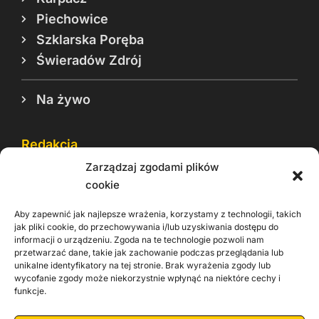
Piechowice
Szklarska Poręba
Świeradów Zdrój
Na żywo
Redakcja
Zarządzaj zgodami plików
Reklama
cookie
Cookie
Aby zapewnić jak najlepsze wrażenia, korzystamy z technologii, takich
Rodo
jak pliki cookie, do przechowywania i/lub uzyskiwania dostępu do
informacji o urządzeniu. Zgoda na te technologie pozwoli nam
Kontakt
przetwarzać dane, takie jak zachowanie podczas przeglądania lub
unikalne identyfikatory na tej stronie. Brak wyrażenia zgody lub
wycofanie zgody może niekorzystnie wpłynąć na niektóre cechy i
Informacje dla
Materiały do
praca
funkcje.
Operatorów sieci
pobrania