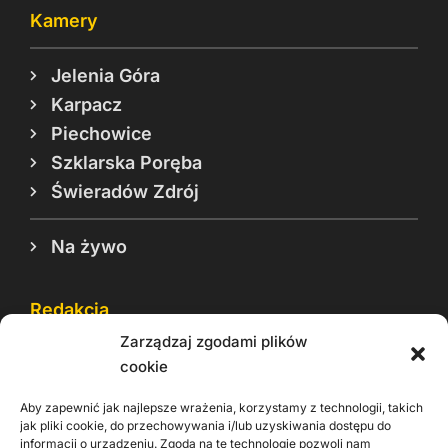
Kamery
Jelenia Góra
Karpacz
Piechowice
Szklarska Poręba
Świeradów Zdrój
Na żywo
Redakcja
Zarządzaj zgodami plików
Reklama
cookie
Cookie
Aby zapewnić jak najlepsze wrażenia, korzystamy z technologii, takich
Rodo
jak pliki cookie, do przechowywania i/lub uzyskiwania dostępu do
informacji o urządzeniu. Zgoda na te technologie pozwoli nam