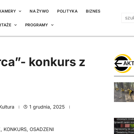
KAMERY
NA ŻYWO
POLITYKA
BIZNES
RTAŻE
PROGRAMY
rca”- konkurs z
AKT
Kultura
1 grudnia, 2025
E
,
KONKURS
,
OSADZENI