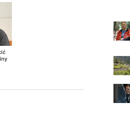
ić
iny