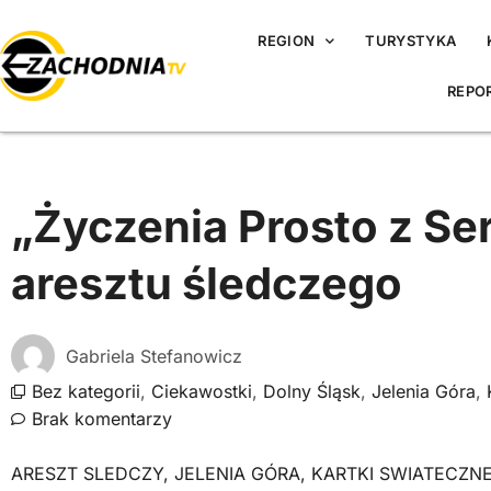
REGION
TURYSTYKA
REPO
„Życzenia Prosto z Se
aresztu śledczego
Gabriela Stefanowicz
Bez kategorii
,
Ciekawostki
,
Dolny Śląsk
,
Jelenia Góra
,
Brak komentarzy
ARESZT SLEDCZY
,
JELENIA GÓRA
,
KARTKI SWIATECZN