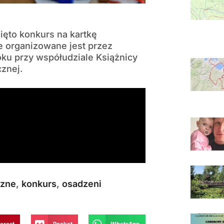
ięto konkurs na kartkę
e organizowane jest przez
oku przy współudziale Książnicy
znej.
czne
,
konkurs
,
osadzeni