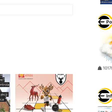
Po
1017
In