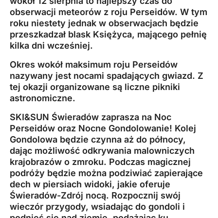
wokół 12 sierpnia to najlepszy czas do
obserwacji meteorów z roju Perseidów. W tym
roku niestety jednak w obserwacjach będzie
przeszkadzał blask Księżyca, mającego pełnię
kilka dni wcześniej.
Okres wokół maksimum roju Perseidów
nazywany jest nocami spadających gwiazd. Z
tej okazji organizowane są liczne pikniki
astronomiczne.
SKI&SUN Świeradów zaprasza na Noc
Perseidów oraz Nocne Gondolowanie! Kolej
Gondolowa będzie czynna aż do północy,
dając możliwość odkrywania malowniczych
krajobrazów o zmroku. Podczas magicznej
podróży będzie można podziwiać zapierające
dech w piersiach widoki, jakie oferuje
Świeradów-Zdrój nocą. Rozpocznij swój
wieczór przygody, wsiadając do gondoli i
podnieś się nad ziemię, podążając ku