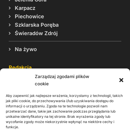
Karpacz
Piechowice
Szklarska Poręba
Świeradów Zdrój
Na żywo
Redakcja
Zarządzaj zgodami plików
Reklama
cookie
Cookie
Aby zapewnić jak najlepsze wrażenia, korzystamy z technologii, takich
Rodo
jak pliki cookie, do przechowywania i/lub uzyskiwania dostępu do
informacji o urządzeniu. Zgoda na te technologie pozwoli nam
Kontakt
przetwarzać dane, takie jak zachowanie podczas przeglądania lub
unikalne identyfikatory na tej stronie. Brak wyrażenia zgody lub
wycofanie zgody może niekorzystnie wpłynąć na niektóre cechy i
Informacje dla
Materiały do
funkcje.
praca