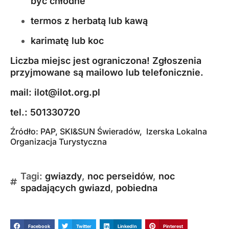
być chłodne
termos z herbatą lub kawą
karimatę lub koc
Liczba miejsc jest ograniczona! Zgłoszenia
przyjmowane są mailowo lub telefonicznie.
mail: ilot@ilot.org.pl
tel.: 501330720
Źródło:
PAP
, SKI&SUN Świeradów, Izerska Lokalna
Organizacja Turystyczna
Tagi:
gwiazdy
,
noc perseidów
,
noc
spadających gwiazd
,
pobiedna
Facebook
Twitter
LinkedIn
Pinterest