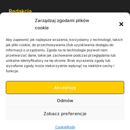
Redakcja
Zarządzaj zgodami plików
Reklama
cookie
Cookie
Aby zapewnić jak najlepsze wrażenia, korzystamy z technologii, takich
Rodo
jak pliki cookie, do przechowywania i/lub uzyskiwania dostępu do
informacji o urządzeniu. Zgoda na te technologie pozwoli nam
Kontakt
przetwarzać dane, takie jak zachowanie podczas przeglądania lub
unikalne identyfikatory na tej stronie. Brak wyrażenia zgody lub
wycofanie zgody może niekorzystnie wpłynąć na niektóre cechy i
Informacje dla
Materiały do
praca
funkcje.
Operatorów sieci
pobrania
Akceptuję
Odmów
Zobacz preferencje
Copyright 2026 Zachodnia TV
Cookie
Rodo