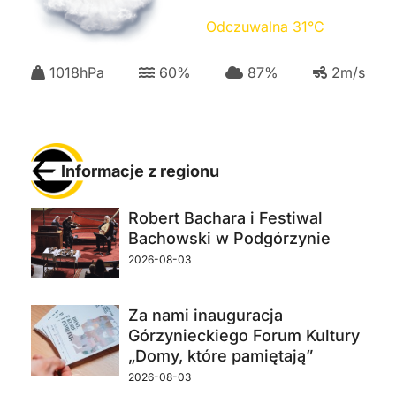
Odczuwalna
31
°C
1018
hPa
60
%
87
%
2
m/s
Informacje z regionu
Robert Bachara i Festiwal
Bachowski w Podgórzynie
2026-08-03
Za nami inauguracja
Górzynieckiego Forum Kultury
„Domy, które pamiętają”
2026-08-03