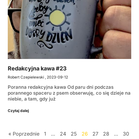
Redakcyjna kawa #23
Robert Czepielewski
2023-09-12
Poranna redakcyjna kawa Od paru dni podczas
porannego spaceru z psem obserwuję, co się dzieje na
niebie, a tam, gdy już
Czytaj dalej
« Poprzednie
1
…
24
25
26
27
28
…
30