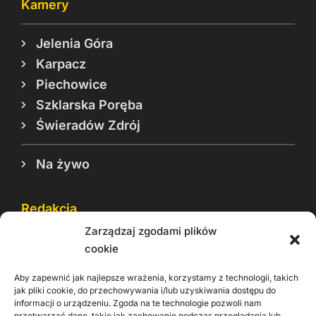
Kamery
Jelenia Góra
Karpacz
Piechowice
Szklarska Poręba
Świeradów Zdrój
Na żywo
Redakcja
Zarządzaj zgodami plików
Reklama
cookie
Cookie
Aby zapewnić jak najlepsze wrażenia, korzystamy z technologii, takich
Rodo
jak pliki cookie, do przechowywania i/lub uzyskiwania dostępu do
informacji o urządzeniu. Zgoda na te technologie pozwoli nam
Kontakt
przetwarzać dane, takie jak zachowanie podczas przeglądania lub