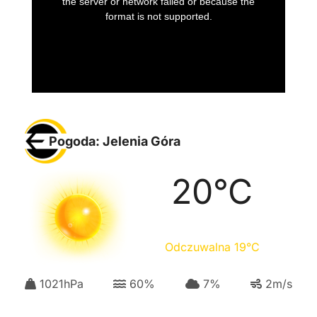
Pogoda: Jelenia Góra
20
°C
Odczuwalna
19
°C
1021
hPa
60
%
7
%
2
m/s