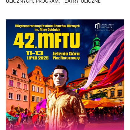
ULICZNYCH
,
PROGRAM
,
TEATRY ULICZNE