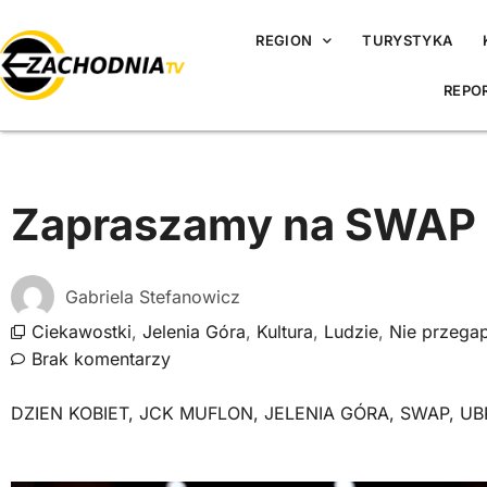
REGION
TURYSTYKA
REPO
Zapraszamy na SWAP 
Gabriela Stefanowicz
Ciekawostki
,
Jelenia Góra
,
Kultura
,
Ludzie
,
Nie przega
Brak komentarzy
DZIEN KOBIET
,
JCK MUFLON
,
JELENIA GÓRA
,
SWAP
,
UB