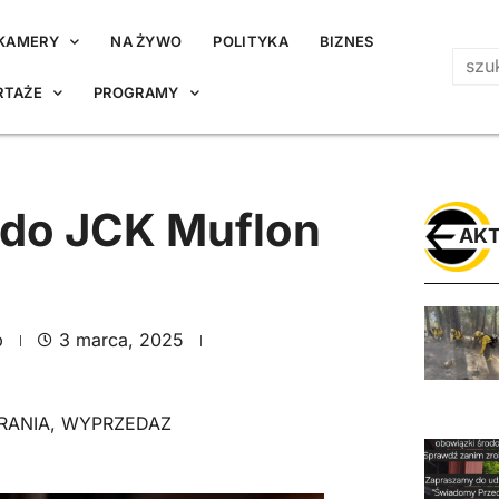
KAMERY
NA ŻYWO
POLITYKA
BIZNES
RTAŻE
PROGRAMY
do JCK Muflon
AKT
p
3 marca, 2025
RANIA
,
WYPRZEDAZ