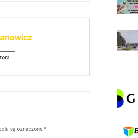
fanowicz
tora
ola są oznaczone
*