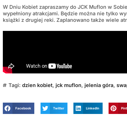
W Dniu Kobiet zapraszamy do JCK Muflon w Sob
wypełniony atrakcjami. Będzie można nie tylko wym
książki z drugiej reki. Zaplanowano także wiele atr
Tagi:
dzien kobiet
,
jck muflon
,
jelenia góra
,
swa
Facebook
Twitter
LinkedIn
Pin