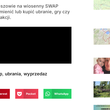
ieszowie na wiosenny SWAP
ienić lub kupić ubranie, gry czy
akcji.
p
,
ubrania
,
wyprzedaz
terest
Pocket
WhatsApp