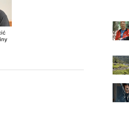
ić
iny