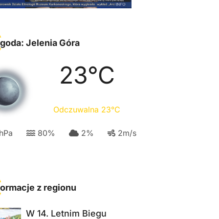
goda: Jelenia Góra
23
°C
Odczuwalna
23
°C
hPa
80
%
2
%
2
m/s
formacje z regionu
W 14. Letnim Biegu