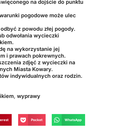
oświęconego na dojście do punktu
 warunki pogodowe może ulec
 odbyć z powodu złej pogody.
ub odwołania wycieczki
ikiem.
ę na wykorzystanie jej
im i prawach pokrewnych.
zczenia zdjęć z wycieczki na
jnych Miasta Kowary.
tów indywidualnych oraz rodzin.
ikiem
,
wyprawy
terest
Pocket
WhatsApp