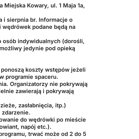
 Miejska Kowary, ul. 1 Maja 1a,
i sierpnia br. Informacje o
 i wędrówek podane będą na
 osób indywidualnych (dorośli,
t możliwy jedynie pod opieką
 ponoszą koszty wstępów jeżeli
t w programie spaceru.
ia. Organizatorzy nie pokrywają
lnie zawierają i pokrywają
eże, zasłabnięcia, itp.)
 zdarzenie.
towanie do wędrówki po mieście
owiant, napój etc.).
i programu, trwać może od 2 do 5