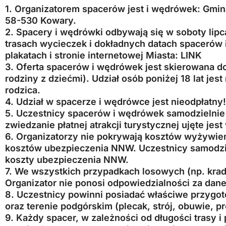
1. Organizatorem spacerów jest i wędrówek: Gmina
58-530 Kowary.
2. Spacery i wędrówki odbywają się w soboty lipca 
trasach wycieczek i dokładnych datach spacerów
plakatach i stronie internetowej Miasta:
LINK
3. Oferta spacerów i wędrówek jest skierowana do
rodziny z dziećmi). Udział osób poniżej 18 lat jes
rodzica.
4. Udział w spacerze i wędrówce jest nieodpłatny!
5. Uczestnicy spacerów i wędrówek samodzielnie
zwiedzanie płatnej atrakcji turystycznej ujęte jes
6. Organizatorzy nie pokrywają kosztów wyżywien
kosztów ubezpieczenia NNW. Uczestnicy samodzie
koszty ubezpieczenia NNW.
7. We wszystkich przypadkach losowych (np. kradzi
Organizator nie ponosi odpowiedzialności za dane
8. Uczestnicy powinni posiadać właściwe przygo
oraz terenie podgórskim (plecak, strój, obuwie, pr
9. Każdy spacer, w zależności od długości trasy 