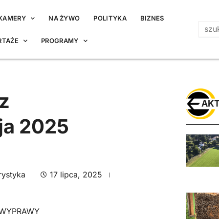
KAMERY
NA ŻYWO
POLITYKA
BIZNES
RTAŻE
PROGRAMY
z
AKT
ja 2025
rystyka
17 lipca, 2025
WYPRAWY