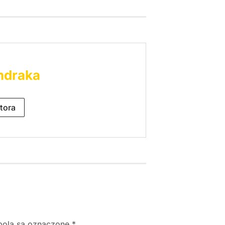
ndraka
tora
ola są oznaczone
*