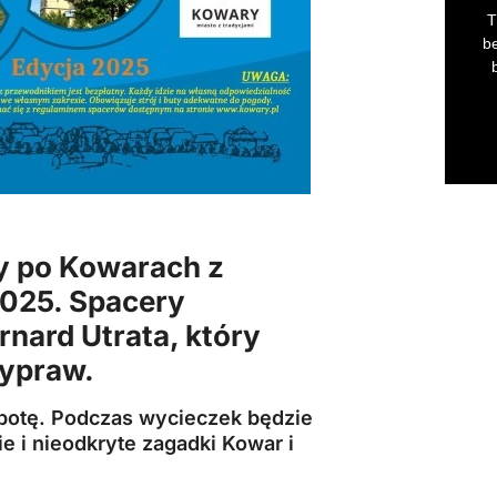
y po
Kowarach
z
2025. Spacery
nard Utrata, który
wypraw.
botę. Podczas wycieczek będzie
e i nieodkryte zagadki Kowar i