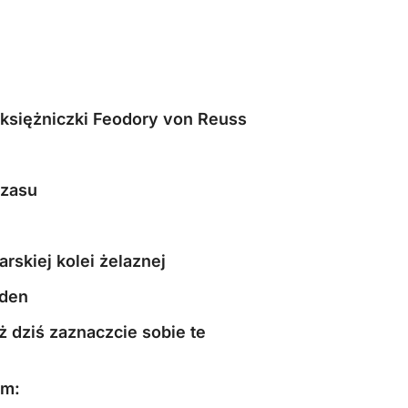
 księżniczki Feodory von Reuss
czasu
skiej kolei żelaznej
eden
 dziś zaznaczcie sobie te
em: