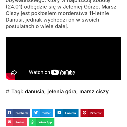
obywatelskiego, który w najbliższą sobotę
(24.01) odbędzie się w Jeleniej Górze. Marsz
Ciszy jest pokłosiem morderstwa 11-letnie
Danusi, jednak wychodzi on w swoich
postulatach o wiele dalej.
Tagi:
danusia
,
jelenia góra
,
marsz ciszy
Facebook
Twitter
LinkedIn
Pinterest
Pocket
WhatsApp