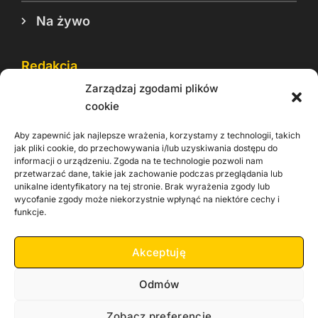
Na żywo
Redakcja
Zarządzaj zgodami plików
Reklama
cookie
Cookie
Aby zapewnić jak najlepsze wrażenia, korzystamy z technologii, takich
Rodo
jak pliki cookie, do przechowywania i/lub uzyskiwania dostępu do
informacji o urządzeniu. Zgoda na te technologie pozwoli nam
Kontakt
przetwarzać dane, takie jak zachowanie podczas przeglądania lub
unikalne identyfikatory na tej stronie. Brak wyrażenia zgody lub
wycofanie zgody może niekorzystnie wpłynąć na niektóre cechy i
Informacje dla
Materiały do
praca
funkcje.
Operatorów sieci
pobrania
Akceptuję
Odmów
Zobacz preferencje