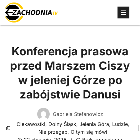
Konferencja prasowa
przed Marszem Ciszy
w jeleniej Górze po
zabójstwie Danusi
Gabriela Stefanowicz
Ciekawostki
,
Dolny Śląsk
,
Jelenia Góra
,
Ludzie
,
Nie przegap
,
O tym się mówi
22 stycznia, 2026
Brak komentarzy