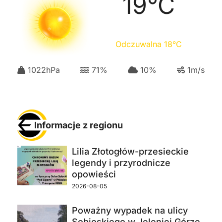
19
°C
Odczuwalna
18
°C
1022
hPa
71
%
10
%
1
m/s
Informacje z regionu
Lilia Złotogłów-przesieckie
legendy i przyrodnicze
opowieści
2026-08-05
Poważny wypadek na ulicy
Sobieskiego w Jeleniej Górze