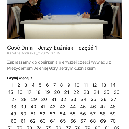
Gość Dnia – Jerzy Łużniak – część 1
Karolina Andraka
2025-07-19
Zapraszamy do obejrzenia pierwszej części wywiadu z
Prezydentem Jeleniej Góry Jerzym Łużniakiem.
Czytaj więcej »
1
2
3
4
5
6
7
8
9
10
11
12
13
14
15
16
17
18
19
20
21
22
23
24
25
26
27
28
29
30
31
32
33
34
35
36
37
38
39
40
41
42
43
44
45
46
47
48
49
50
51
52
53
54
55
56
57
58
59
60
61
62
63
64
65
66
67
68
69
70
71
72
73
74
75
76
77
78
79
80
81
82