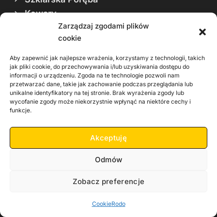
Kowary
Zarządzaj zgodami plików
Gmina Piechowice
cookie
Gmina Podgórzyn
Gmina Mysłakowice
Aby zapewnić jak najlepsze wrażenia, korzystamy z technologii, takich
jak pliki cookie, do przechowywania i/lub uzyskiwania dostępu do
Gmina Janowice Wielkie
informacji o urządzeniu. Zgoda na te technologie pozwoli nam
przetwarzać dane, takie jak zachowanie podczas przeglądania lub
Kamery
unikalne identyfikatory na tej stronie. Brak wyrażenia zgody lub
wycofanie zgody może niekorzystnie wpłynąć na niektóre cechy i
funkcje.
Jelenia Góra
Karpacz
Akceptuję
Piechowice
Szklarska Poręba
Odmów
Świeradów Zdrój
Zobacz preferencje
Na żywo
Cookie
Rodo