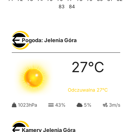
83
84
Pogoda: Jelenia Góra
27
°C
Odczuwalna
27
°C
1023
hPa
43
%
5
%
3
m/s
Kamery Jelenia Góra