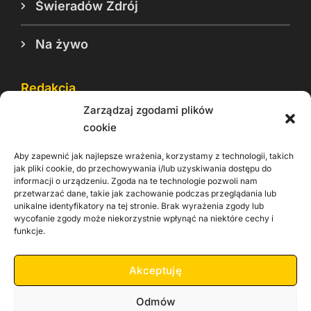
Świeradów Zdrój
Na żywo
Redakcja
Zarządzaj zgodami plików
Reklama
cookie
Cookie
Aby zapewnić jak najlepsze wrażenia, korzystamy z technologii, takich
Rodo
jak pliki cookie, do przechowywania i/lub uzyskiwania dostępu do
informacji o urządzeniu. Zgoda na te technologie pozwoli nam
Kontakt
przetwarzać dane, takie jak zachowanie podczas przeglądania lub
unikalne identyfikatory na tej stronie. Brak wyrażenia zgody lub
wycofanie zgody może niekorzystnie wpłynąć na niektóre cechy i
Informacje dla
Materiały do
praca
funkcje.
Operatorów sieci
pobrania
Akceptuję
Odmów