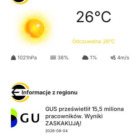
26
°C
Odczuwalna
26
°C
1021
hPa
38
%
1
%
4
m/s
Informacje z regionu
GUS prześwietlił 15,5 miliona
pracowników. Wyniki
ZASKAKUJĄ!
2026-08-04