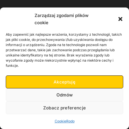
Region
Zarządzaj zgodami plików
cookie
Jelenia Góra
Aby zapewnić jak najlepsze wrażenia, korzystamy z technologii, takich
Szklarska Poręba
jak pliki cookie, do przechowywania i/lub uzyskiwania dostępu do
Kowary
informacji o urządzeniu. Zgoda na te technologie pozwoli nam
przetwarzać dane, takie jak zachowanie podczas przeglądania lub
Gmina Piechowice
unikalne identyfikatory na tej stronie. Brak wyrażenia zgody lub
Gmina Podgórzyn
wycofanie zgody może niekorzystnie wpłynąć na niektóre cechy i
funkcje.
Gmina Mysłakowice
Gmina Janowice Wielkie
Akceptuję
Kamery
Odmów
Jelenia Góra
Zobacz preferencje
Karpacz
Cookie
Rodo
Piechowice