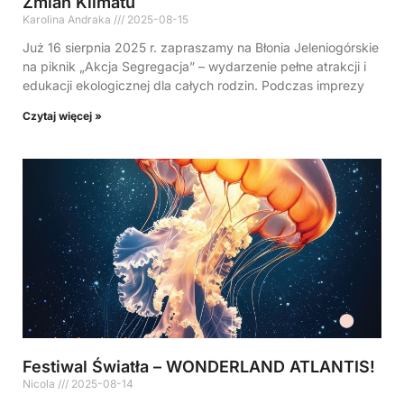
Zmian Klimatu
Karolina Andraka
2025-08-15
Już 16 sierpnia 2025 r. zapraszamy na Błonia Jeleniogórskie
na piknik „Akcja Segregacja” – wydarzenie pełne atrakcji i
edukacji ekologicznej dla całych rodzin. Podczas imprezy
Czytaj więcej »
Festiwal Światła – WONDERLAND ATLANTIS!
Nicola
2025-08-14