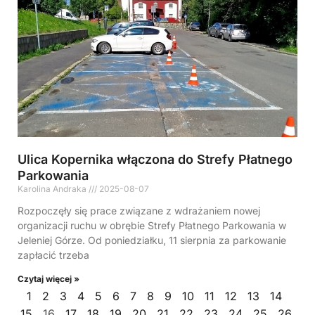
Ulica Kopernika włączona do Strefy Płatnego
Parkowania
Karolina Andraka
2025-08-07
Rozpoczęły się prace związane z wdrażaniem nowej
organizacji ruchu w obrębie Strefy Płatnego Parkowania w
Jeleniej Górze. Od poniedziałku, 11 sierpnia za parkowanie
zapłacić trzeba
Czytaj więcej »
1
2
3
4
5
6
7
8
9
10
11
12
13
14
15
16
17
18
19
20
21
22
23
24
25
26