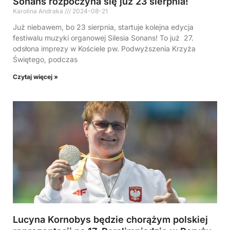
Sonans rozpoczyna się już 23 sierpnia!
Karolina Andraka
2024-08-21
Już niebawem, bo 23 sierpnia, startuje kolejna edycja
festiwalu muzyki organowej Silesia Sonans! To już 27.
odsłona imprezy w Kościele pw. Podwyższenia Krzyża
Świętego, podczas
Czytaj więcej »
Lucyna Kornobys będzie chorążym polskiej