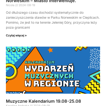
Norweskim – Miasto interweniuje.
Nicola
2024-08-19
Od dłuższego czasu dochodzi systematycznie do
zanieczyszczenia stawów w Parku Norweskim w Cieplicach.
Pomimo, że jest to na terenie Jeleniej Góry, przyczyna leży
poza granicami
Czytaj więcej »
Muzyczne Kalendarium 19.08-25.08
Karolina Andraka
2024-08-19