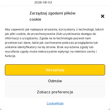
2026-08-03
Zarządzaj zgodami plików
Fundacja GOPR realne wsparcie
cookie
dla ratowników i ich rodzin
2026-08-02
Aby zapewnić jak najlepsze wrażenia, korzystamy z technologii, takich
jak pliki cookie, do przechowywania i/lub uzyskiwania dostępu do
informacji o urządzeniu. Zgoda na te technologie pozwoli nam
To był niezły lipiec w
przetwarzać dane, takie jak zachowanie podczas przeglądania lub
Karkonoszach
unikalne identyfikatory na tej stronie. Brak wyrażenia zgody lub
wycofanie zgody może niekorzystnie wpłynąć na niektóre cechy i
2026-08-01
funkcje.
Jelenia Góra w sieci wywiadów.
Akceptuję
Tajemnice, które ujrzały światło
dzienne na wystawie w
Odmów
Muzeum Historii i Militariów w
Jeleniej Górze
Zobacz preferencje
2026-07-31
Cookie
Rodo
GOPR walczy o dobre warunki