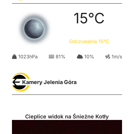
15
°C
Odczuwalna
15
°C
1023
hPa
81
%
10
%
1
m/s
Kamery Jelenia Góra
Cieplice widok na Śnieżne Kotły