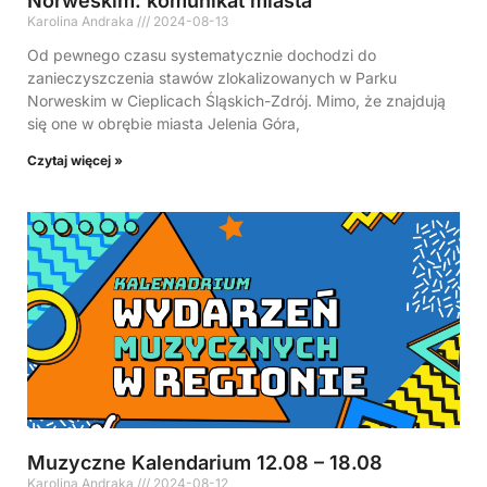
Norweskim: komunikat miasta
Karolina Andraka
2024-08-13
Od pewnego czasu systematycznie dochodzi do
zanieczyszczenia stawów zlokalizowanych w Parku
Norweskim w Cieplicach Śląskich-Zdrój. Mimo, że znajdują
się one w obrębie miasta Jelenia Góra,
Czytaj więcej »
Muzyczne Kalendarium 12.08 – 18.08
Karolina Andraka
2024-08-12