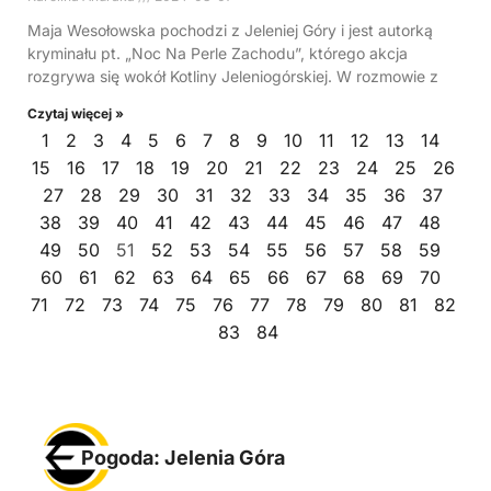
Maja Wesołowska pochodzi z Jeleniej Góry i jest autorką
kryminału pt. „Noc Na Perle Zachodu”, którego akcja
rozgrywa się wokół Kotliny Jeleniogórskiej. W rozmowie z
Czytaj więcej »
1
2
3
4
5
6
7
8
9
10
11
12
13
14
15
16
17
18
19
20
21
22
23
24
25
26
27
28
29
30
31
32
33
34
35
36
37
38
39
40
41
42
43
44
45
46
47
48
49
50
51
52
53
54
55
56
57
58
59
60
61
62
63
64
65
66
67
68
69
70
71
72
73
74
75
76
77
78
79
80
81
82
83
84
Pogoda: Jelenia Góra