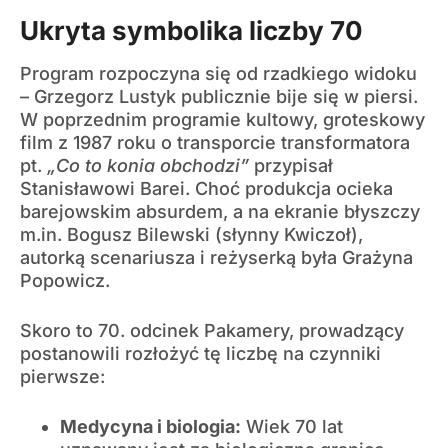
Ukryta symbolika liczby 70
Program rozpoczyna się od rzadkiego widoku
– Grzegorz Lustyk publicznie bije się w piersi.
W poprzednim programie kultowy, groteskowy
film z 1987 roku o transporcie transformatora
pt.
„Co to konia obchodzi”
przypisał
Stanisławowi Barei. Choć produkcja ocieka
barejowskim absurdem, a na ekranie błyszczy
m.in. Bogusz Bilewski (słynny Kwiczoł),
autorką scenariusza i reżyserką była Grażyna
Popowicz.
Skoro to 70. odcinek Pakamery, prowadzący
postanowili rozłożyć tę liczbę na czynniki
pierwsze:
Medycyna i biologia:
Wiek 70 lat