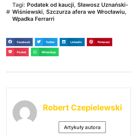
Tagi:
Podatek od kaucji
,
Sławosz Uznański-
Wiśniewski
,
Szczurza afera we Wrocławiu
,
Wpadka Ferrarri
Facebook
Twitter
LinkedIn
Pinterest
Pocket
WhatsApp
Robert Czepielewski
Artykuły autora