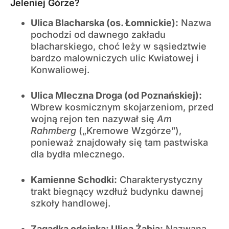
Jeleniej Górze?
Ulica Blacharska (os. Łomnickie):
Nazwa
pochodzi od dawnego zakładu
blacharskiego, choć leży w sąsiedztwie
bardzo malowniczych ulic Kwiatowej i
Konwaliowej.
Ulica Mleczna Droga (od Poznańskiej):
Wbrew kosmicznym skojarzeniom, przed
wojną rejon ten nazywał się
Am
Rahmberg
(„Kremowe Wzgórze”),
ponieważ znajdowały się tam pastwiska
dla bydła mlecznego.
Kamienne Schodki:
Charakterystyczny
trakt biegnący wzdłuż budynku dawnej
szkoły handlowej.
Zagadka odcinka: Ulica Żabia:
Nazwana