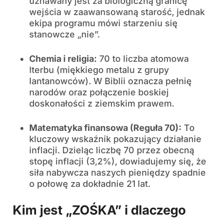
uznawany jest za biologiczną granicę
wejścia w zaawansowaną starość, jednak
ekipa programu mówi starzeniu się
stanowcze „nie”.
Chemia i religia:
70 to liczba atomowa
Iterbu (miękkiego metalu z grupy
lantanowców). W Biblii oznacza pełnię
narodów oraz połączenie boskiej
doskonałości z ziemskim prawem.
Matematyka finansowa (Reguła 70):
To
kluczowy wskaźnik pokazujący działanie
inflacji. Dzieląc liczbę 70 przez obecną
stopę inflacji (3,2%), dowiadujemy się, że
siła nabywcza naszych pieniędzy spadnie
o połowę za dokładnie 21 lat.
Kim jest „ZOŚKA” i dlaczego