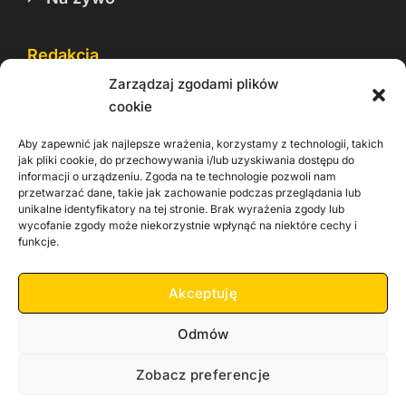
Redakcja
Zarządzaj zgodami plików
Reklama
cookie
Cookie
Aby zapewnić jak najlepsze wrażenia, korzystamy z technologii, takich
Rodo
jak pliki cookie, do przechowywania i/lub uzyskiwania dostępu do
informacji o urządzeniu. Zgoda na te technologie pozwoli nam
Kontakt
przetwarzać dane, takie jak zachowanie podczas przeglądania lub
unikalne identyfikatory na tej stronie. Brak wyrażenia zgody lub
wycofanie zgody może niekorzystnie wpłynąć na niektóre cechy i
Informacje dla
Materiały do
praca
funkcje.
Operatorów sieci
pobrania
Akceptuję
Odmów
Zobacz preferencje