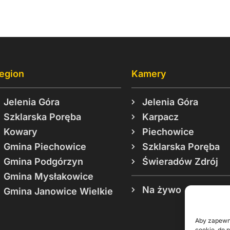
egion
Kamery
Jelenia Góra
Jelenia Góra
Szklarska Poręba
Karpacz
Kowary
Piechowice
Gmina Piechowice
Szklarska Poręba
Gmina Podgórzyn
Świeradów Zdrój
Gmina Mysłakowice
Na żywo
Gmina Janowice Wielkie
Aby zapewni
cookie, do 