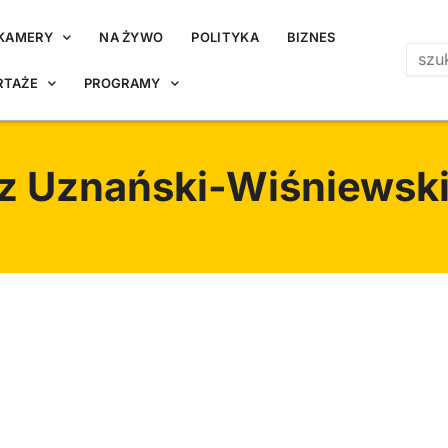
KAMERY
NA ŻYWO
POLITYKA
BIZNES
RTAŻE
PROGRAMY
z Uznański-Wiśniewsk