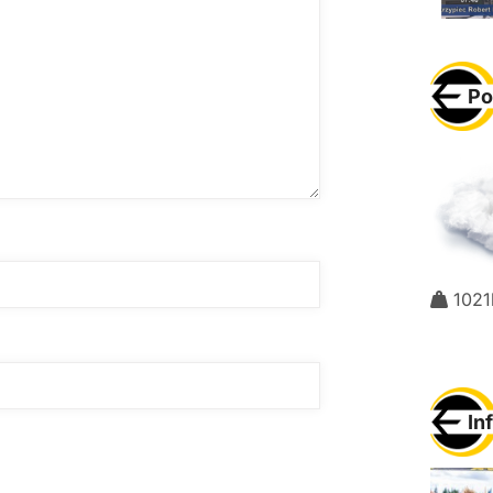
Po
1021
In