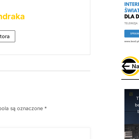
ndraka
tora
Na
ola są oznaczone
*