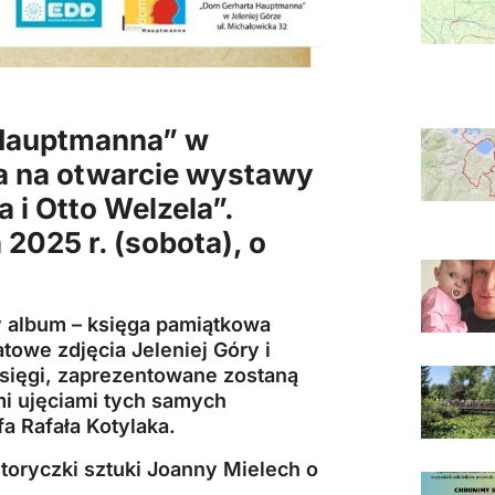
 Hauptmanna”
w
za na otwarcie wystawy
 i Otto Welzela”.
2025 r. (sobota), o
 album – księga pamiątkowa
atowe zdjęcia
Jeleniej Góry
i
księgi, zaprezentowane zostaną
i ujęciami tych samych
a Rafała Kotylaka.
oryczki sztuki Joanny Mielech o