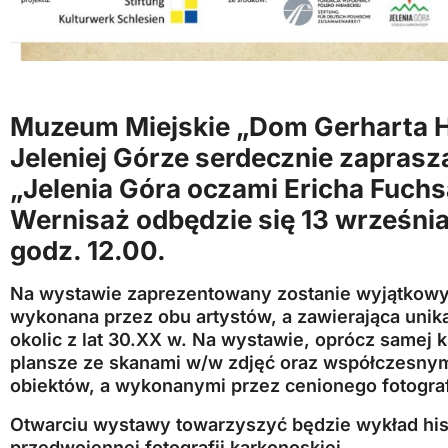
Muzeum Miejskie „Dom Gerharta
Jeleniej Górze serdecznie zapras
„Jelenia Góra oczami Ericha Fuchsa
Wernisaż odbędzie się 13 września 
godz. 12.00.
Na wystawie zaprezentowany zostanie wyjątkowy
wykonana przez obu artystów, a zawierająca unik
okolic z lat 30.XX w. Na wystawie, oprócz samej 
plansze ze skanami w/w zdjęć oraz współczesnym
obiektów, a wykonanymi przez cenionego fotograf
Otwarciu wystawy towarzyszyć będzie wykład hist
przedwojennej fotografii karkonoskiej.