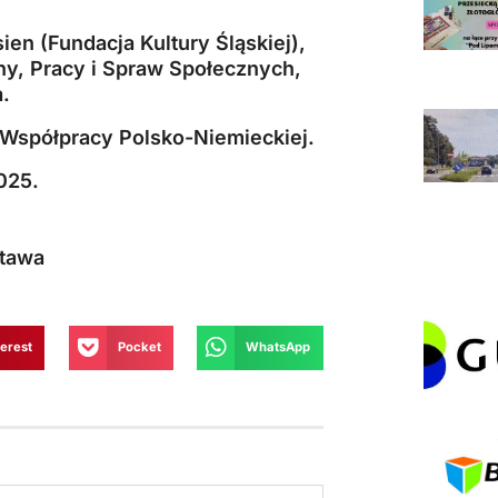
ien (Fundacja Kultury Śląskiej),
ny, Pracy i Spraw Społecznych,
a.
Współpracy Polsko-Niemieckiej.
025.
tawa
terest
Pocket
WhatsApp