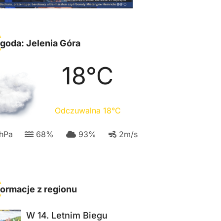
goda: Jelenia Góra
18
°C
Odczuwalna
18
°C
hPa
68
%
93
%
2
m/s
formacje z regionu
W 14. Letnim Biegu