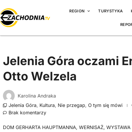
REGION
TURYSTYKA
REPO
Jelenia Góra oczami Er
Otto Welzela
Karolina Andraka
Jelenia Góra
,
Kultura
,
Nie przegap
,
O tym się mówi
Brak komentarzy
DOM GERHARTA HAUPTMANNA
,
WERNISAŻ
,
WYSTAWA