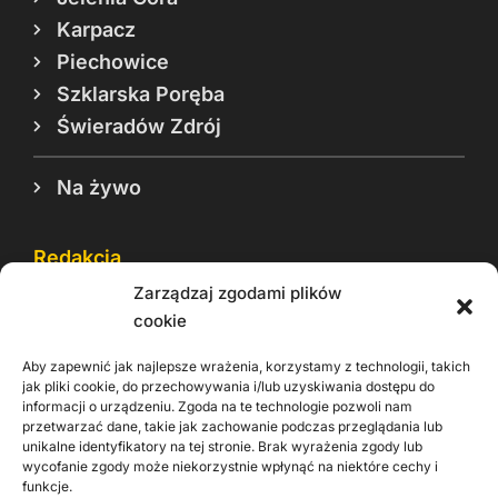
Karpacz
Piechowice
Szklarska Poręba
Świeradów Zdrój
Na żywo
Redakcja
Zarządzaj zgodami plików
Reklama
cookie
Cookie
Aby zapewnić jak najlepsze wrażenia, korzystamy z technologii, takich
Rodo
jak pliki cookie, do przechowywania i/lub uzyskiwania dostępu do
informacji o urządzeniu. Zgoda na te technologie pozwoli nam
Kontakt
przetwarzać dane, takie jak zachowanie podczas przeglądania lub
unikalne identyfikatory na tej stronie. Brak wyrażenia zgody lub
wycofanie zgody może niekorzystnie wpłynąć na niektóre cechy i
Informacje dla
Materiały do
praca
funkcje.