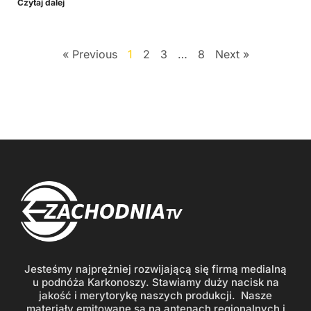
Czytaj dalej
« Previous
1
2
3
…
8
Next »
Jesteśmy najprężniej rozwijającą się firmą medialną
u podnóża Karkonoszy. Stawiamy duży nacisk na
jakość i merytorykę naszych produkcji. Nasze
materiały emitowane są na antenach regionalnych i