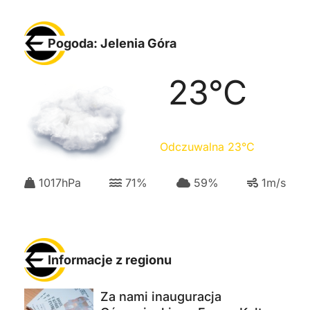
Pogoda: Jelenia Góra
23
°C
Odczuwalna
23
°C
1017
hPa
71
%
59
%
1
m/s
Informacje z regionu
Za nami inauguracja