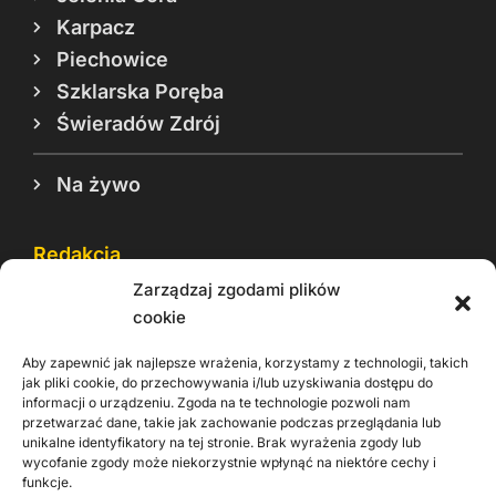
Karpacz
Piechowice
Szklarska Poręba
Świeradów Zdrój
Na żywo
Redakcja
Zarządzaj zgodami plików
Reklama
cookie
Cookie
Aby zapewnić jak najlepsze wrażenia, korzystamy z technologii, takich
Rodo
jak pliki cookie, do przechowywania i/lub uzyskiwania dostępu do
informacji o urządzeniu. Zgoda na te technologie pozwoli nam
Kontakt
przetwarzać dane, takie jak zachowanie podczas przeglądania lub
unikalne identyfikatory na tej stronie. Brak wyrażenia zgody lub
wycofanie zgody może niekorzystnie wpłynąć na niektóre cechy i
Informacje dla
Materiały do
praca
funkcje.