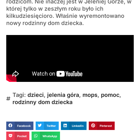
rodzicom. Nie inaczej jest w Jeleniej Gorze, w
której tylko w zeszłym roku było ich
kilkudziesięcioro. Właśnie wyremontowano
nowy rodzinny dom dziecka.
Tagi:
dzieci
,
jelenia góra
,
mops
,
pomoc
,
rodzinny dom dziecka
Facebook
Twitter
LinkedIn
Pinterest
Pocket
WhatsApp