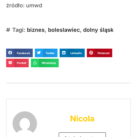
źródło: umwd
Tagi:
biznes
,
boleslawiec
,
dolny śląsk
Facebook
Twitter
LinkedIn
Pinterest
Pocket
WhatsApp
Nicola