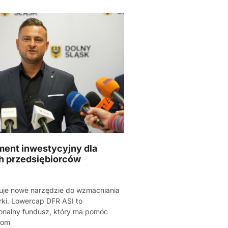
ment inwestycyjny dla
h przedsiębiorców
kuje nowe narzędzie do wzmacniania
rki. Lowercap DFR ASI to
ionalny fundusz, który ma pomóc
mom