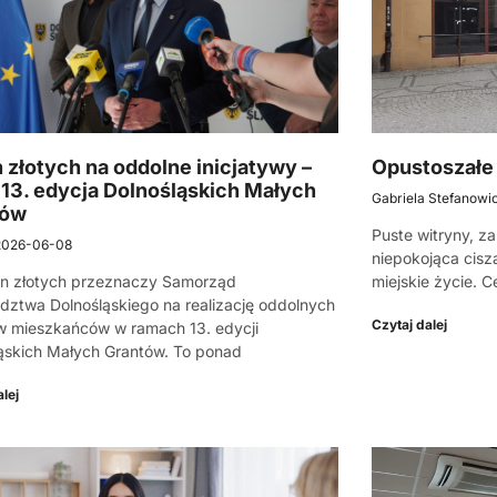
n złotych na oddolne inicjatywy –
Opustoszałe 
 13. edycja Dolnośląskich Małych
Gabriela Stefanowi
tów
Puste witryny, z
2026-06-08
niepokojąca cisz
on złotych przeznaczy Samorząd
miejskie życie. C
ztwa Dolnośląskiego na realizację oddolnych
Czytaj dalej
yw mieszkańców w ramach 13. edycji
ąskich Małych Grantów. To ponad
lej