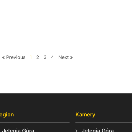
« Previous
1
2
3
4
Next »
egion
Kamery
Jelenia Góra
Jelenia Góra