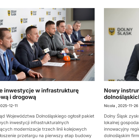
 inwestycje w infrastrukturę
Nowy instru
ową i drogową
dolnośląskic
025-12-11
Nicola
2025-11-26
d Województwa Dolnośląskiego ogłosił pakiet
Dolny Śląsk zys
ych inwestycji infrastrukturalnych
lokalnej gospoda
ących modernizacje trzech linii kolejowych
innowacyjny reg
łoszenie przetargu na pierwszy etap budowy
dolnośląskim fir