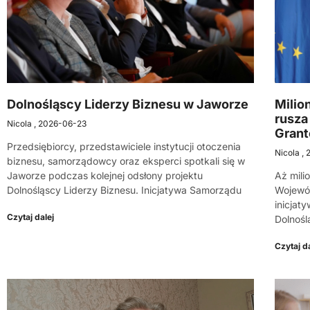
Dolnośląscy Liderzy Biznesu w Jaworze
Milio
rusza
Nicola
2026-06-23
Gran
Przedsiębiorcy, przedstawiciele instytucji otoczenia
Nicola
biznesu, samorządowcy oraz eksperci spotkali się w
Jaworze podczas kolejnej odsłony projektu
Aż mili
Dolnośląscy Liderzy Biznesu. Inicjatywa Samorządu
Wojewód
inicjat
Czytaj dalej
Dolnośl
Czytaj da