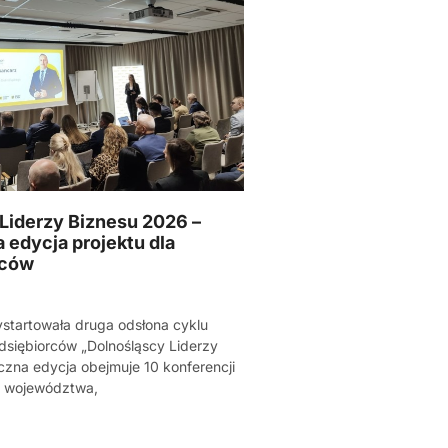
Liderzy Biznesu 2026 –
a edycja projektu dla
rców
9
startowała druga odsłona cyklu
dsiębiorców „Dolnośląscy Liderzy
czna edycja obejmuje 10 konferencji
o województwa,