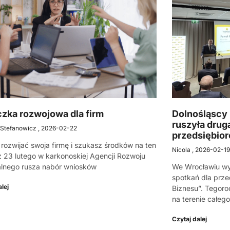
zka rozwojowa dla firm
Dolnośląscy 
ruszyła drug
 Stefanowicz
2026-02-22
przedsiębio
rozwijać swoja firmę i szukasz środków na ten
Nicola
2026-02-1
ż 23 lutego w karkonoskiej Agencji Rozwoju
lnego rusza nabór wniosków
We Wrocławiu wy
spotkań dla prze
lej
Biznesu”. Tegoro
na terenie całeg
Czytaj dalej