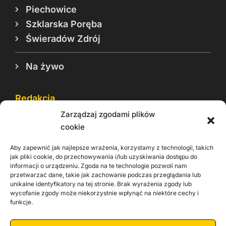
Piechowice
Szklarska Poręba
Świeradów Zdrój
Na żywo
Redakcja
Zarządzaj zgodami plików
Reklama
cookie
Cookie
Aby zapewnić jak najlepsze wrażenia, korzystamy z technologii, takich
Rodo
jak pliki cookie, do przechowywania i/lub uzyskiwania dostępu do
informacji o urządzeniu. Zgoda na te technologie pozwoli nam
Kontakt
przetwarzać dane, takie jak zachowanie podczas przeglądania lub
unikalne identyfikatory na tej stronie. Brak wyrażenia zgody lub
wycofanie zgody może niekorzystnie wpłynąć na niektóre cechy i
Informacje dla
Materiały do
praca
funkcje.
Operatorów sieci
pobrania