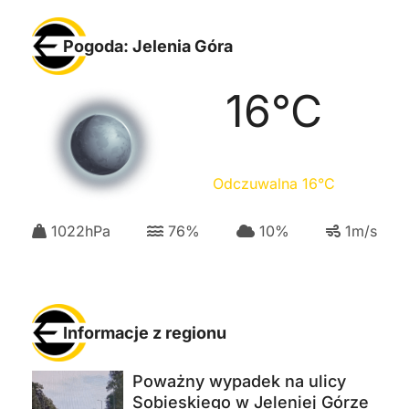
Pogoda: Jelenia Góra
16
°C
Odczuwalna
16
°C
1022
hPa
76
%
10
%
1
m/s
Informacje z regionu
Poważny wypadek na ulicy
Sobieskiego w Jeleniej Górze