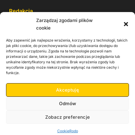
Redakcja
Zarządzaj zgodami plików
Reklama
cookie
Cookie
Aby zapewnić jak najlepsze wrażenia, korzystamy z technologii, takich
Rodo
jak pliki cookie, do przechowywania i/lub uzyskiwania dostępu do
informacji o urządzeniu. Zgoda na te technologie pozwoli nam
Kontakt
przetwarzać dane, takie jak zachowanie podczas przeglądania lub
unikalne identyfikatory na tej stronie. Brak wyrażenia zgody lub
wycofanie zgody może niekorzystnie wpłynąć na niektóre cechy i
Informacje dla
Materiały do
funkcje.
praca
Operatorów sieci
pobrania
Akceptuję
Odmów
Zobacz preferencje
Copyright 2026 Zachodnia TV
Cookie
Rodo