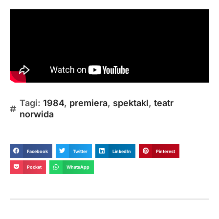
Tagi:
1984
,
premiera
,
spektakl
,
teatr
norwida
Facebook
Twitter
LinkedIn
Pinterest
Pocket
WhatsApp