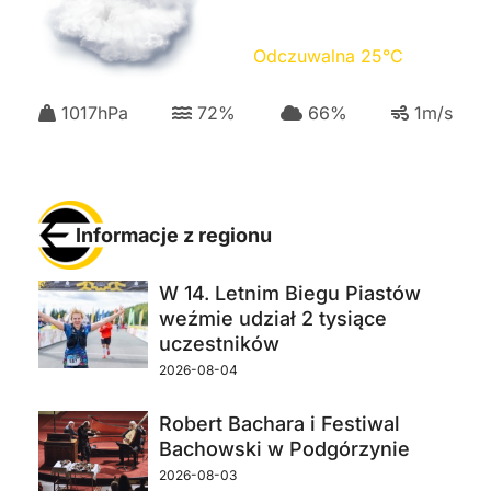
Odczuwalna
25
°C
1017
hPa
72
%
66
%
1
m/s
Informacje z regionu
W 14. Letnim Biegu Piastów
weźmie udział 2 tysiące
uczestników
2026-08-04
Robert Bachara i Festiwal
Bachowski w Podgórzynie
2026-08-03