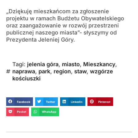
„Dziękuję mieszkańcom za zgłoszenie
projektu w ramach Budżetu Obywatelskiego
oraz zaangażowanie w rozwój przestrzeni
publicznej naszego miasta”- słyszymy od
Prezydenta Jeleniej Góry.
Tagi:
jelenia góra
,
miasto
,
Mieszkancy
,
naprawa
,
park
,
region
,
staw
,
wzgórze
kościuszki
Facebook
Twitter
LinkedIn
Pinterest
Pocket
WhatsApp