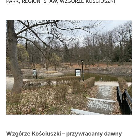
PARK
,
REGION
,
STAW
,
WZGÓRZE KOŚCIUSZKI
Wzgórze Kościuszki – przywracamy dawny