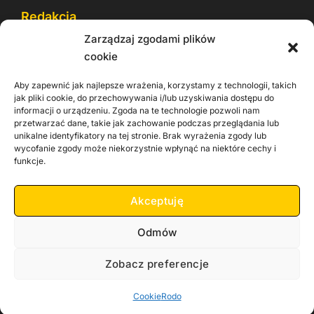
Redakcja
Zarządzaj zgodami plików
Reklama
cookie
Cookie
Aby zapewnić jak najlepsze wrażenia, korzystamy z technologii, takich
Rodo
jak pliki cookie, do przechowywania i/lub uzyskiwania dostępu do
informacji o urządzeniu. Zgoda na te technologie pozwoli nam
Kontakt
przetwarzać dane, takie jak zachowanie podczas przeglądania lub
unikalne identyfikatory na tej stronie. Brak wyrażenia zgody lub
wycofanie zgody może niekorzystnie wpłynąć na niektóre cechy i
Informacje dla
Materiały do
praca
funkcje.
Operatorów sieci
pobrania
Akceptuję
Odmów
Zobacz preferencje
Copyright 2026 Zachodnia TV
Cookie
Rodo