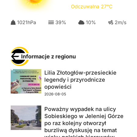
Odczuwalna
27
°C
1021
hPa
39
%
10
%
2
m/s
Informacje z regionu
Lilia Złotogłów-przesieckie
legendy i przyrodnicze
opowieści
2026-08-05
Poważny wypadek na ulicy
Sobieskiego w Jeleniej Górze
po raz kolejny otworzył
burzliwą dyskusję na temat