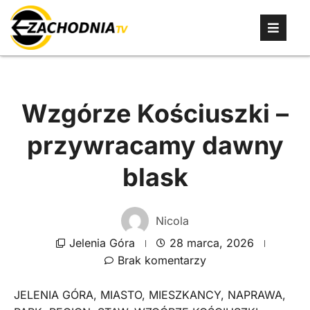
Wzgórze Kościuszki –
przywracamy dawny
blask
Nicola
Jelenia Góra
28 marca, 2026
Brak komentarzy
JELENIA GÓRA
,
MIASTO
,
MIESZKANCY
,
NAPRAWA
,