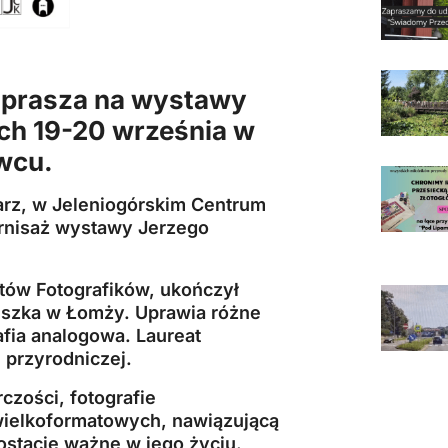
prasza na
wystawy
iach 19-20 września w
owcu.
tarz, w Jeleniogórskim Centrum
ernisaż wystawy Jerzego
tów Fotografików, ukończył
ieszka w Łomży. Uprawia różne
afia analogowa. Laureat
i przyrodniczej.
zości, fotografie
ielkoformatowych, nawiązującą
postacie ważne w jego życiu.