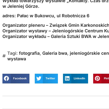
Wykład towarzyszy wystawie „Kontakty. Czas drz
w Jeleniej Górze.
adres: Pałac w Bukowcu, ul Robotnicza 6
Organizator pleneru – Związek Gmin Karkonoskic
Organizator wystawy – Jeleniogórskie Centrum Ku
Organizator wykładu – Galeria Sztuki BWA w Jelen
Tagi:
fotografia
,
Galeria bwa
,
jeleniogórskie cen
wystawa
Facebook
Twitter
LinkedIn
Pin