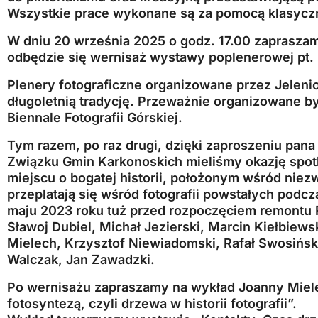
Wszystkie prace wykonane są za pomocą klasycz
W dniu 20 września 2025 o godz. 17.00 zaprasza
odbędzie się wernisaż wystawy poplenerowej pt. 
Plenery fotograficzne organizowane przez Jeleni
długoletnią tradycję. Przeważnie organizowane by
Biennale Fotografii Górskiej.
Tym razem, po raz drugi, dzięki zaproszeniu pana
Związku Gmin Karkonoskich mieliśmy okazję spot
miejscu o bogatej historii, położonym wśród niez
przeplatają się wśród fotografii powstałych podcz
maju 2023 roku tuż przed rozpoczęciem remontu P
Sławoj Dubiel, Michał Jezierski, Marcin Kiełbiew
Mielech, Krzysztof Niewiadomski, Rafał Swosińs
Walczak, Jan Zawadzki.
Po wernisażu zapraszamy na wykład Joanny Mielec
fotosyntezą, czyli drzewa w historii fotografii”.