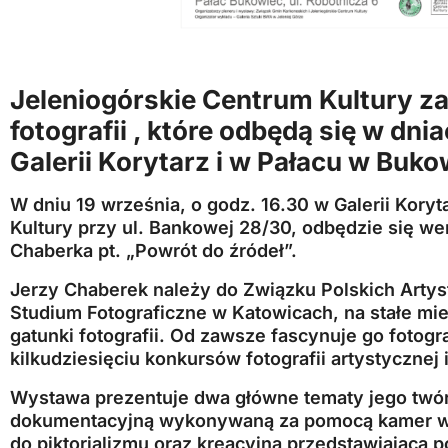
Jeleniogórskie Centrum Kultury
za
fotografii , które odbędą się w dn
Galerii Korytarz i w Pałacu w Buk
W dniu 19 września, o godz. 16.30 w Galerii Kory
Kultury przy ul. Bankowej 28/30, odbędzie się w
Chaberka pt. „Powrót do źródeł”.
Jerzy Chaberek należy do Związku Polskich Artys
Studium Fotograficzne w Katowicach, na stałe m
gatunki fotografii. Od zawsze fascynuje go fotogr
kilkudziesięciu konkursów fotografii artystycznej 
Wystawa prezentuje dwa główne tematy jego twórc
dokumentacyjną wykonywaną za pomocą kamer w
do piktorializmu oraz kreacyjną przedstawiającą 