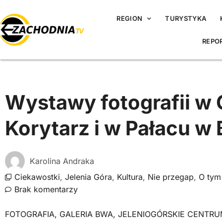
REGION
TURYSTYKA
REPO
Wystawy fotografii w G
Korytarz i w Pałacu 
Karolina Andraka
Ciekawostki
,
Jelenia Góra
,
Kultura
,
Nie przegap
,
O tym
Brak komentarzy
FOTOGRAFIA
,
GALERIA BWA
,
JELENIOGÓRSKIE CENTRU