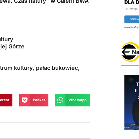
ewa. Czas natury” w Galerii BWA
h
ltury
iej Górze
Na
trum kultury
,
pałac bukowiec
,
terest
Pocket
WhatsApp