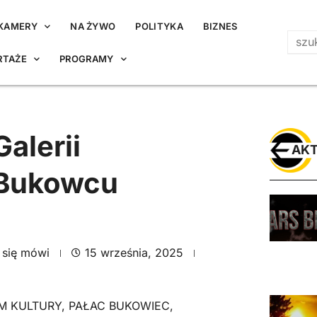
KAMERY
NA ŻYWO
POLITYKA
BIZNES
RTAŻE
PROGRAMY
alerii
AKT
w Bukowcu
 się mówi
15 września, 2025
M KULTURY
,
PAŁAC BUKOWIEC
,