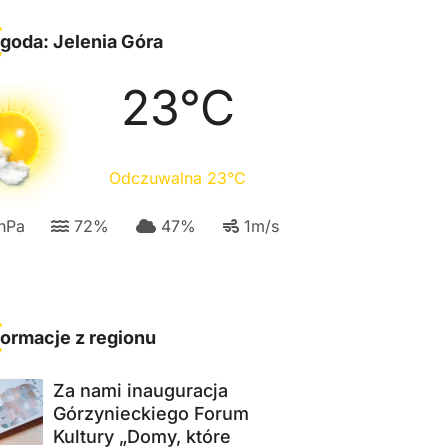
goda: Jelenia Góra
23
°C
Odczuwalna
23
°C
hPa
72
%
47
%
1
m/s
formacje z regionu
Za nami inauguracja
Górzynieckiego Forum
Kultury „Domy, które