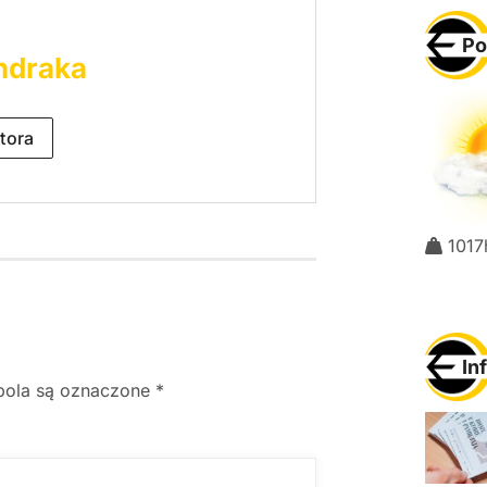
Po
ndraka
tora
1017
In
ola są oznaczone
*