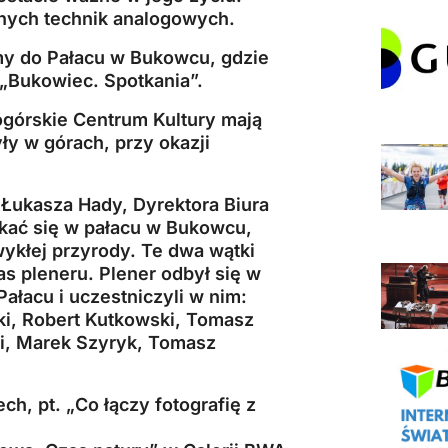
nych technik analogowych.
my do Pałacu w Bukowcu, gdzie
„Bukowiec. Spotkania”.
ogórskie Centrum Kultury mają
ły w górach, przy okazji
 Łukasza Hady, Dyrektora Biura
kać się w pałacu w Bukowcu,
wykłej przyrody. Te dwa wątki
as pleneru. Plener odbył się w
ałacu i uczestniczyli w nim:
ski, Robert Kutkowski, Tomasz
ki, Marek Szyryk, Tomasz
h, pt. „Co łączy fotografię z