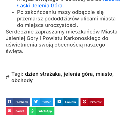
Łaski Jelenia Góra.
Po zakończeniu mszy odbędzie się
przemarsz pododdziałów ulicami miasta
do miejsca uroczystości.
Serdecznie zapraszamy mieszkańców
Miasta
Jeleniej Góry
i
Powiatu Karkonoskiego
do
uświetnienia swoją obecnością naszego
święta.
Tagi:
dzień strażaka
,
jelenia góra
,
miasto
,
obchody
Facebook
Twitter
LinkedIn
Pinterest
Pocket
WhatsApp