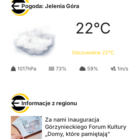
Pogoda: Jelenia Góra
22
°C
Odczuwalna
22
°C
1017
hPa
73
%
59
%
1
m/s
Informacje z regionu
Za nami inauguracja
Górzynieckiego Forum Kultury
„Domy, które pamiętają”