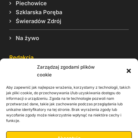
Piechowice
Szklarska Poręba
Świeradów Zdrój
Na żywo
Redakcja
Zarządzaj zgodami plików
Reklama
cookie
Cookie
Aby zapewnić jak najlepsze wrażenia, korzystamy z technologii, takich
Rodo
jak pliki cookie, do przechowywania i/lub uzyskiwania dostępu do
informacji o urządzeniu. Zgoda na te technologie pozwoli nam
Kontakt
przetwarzać dane, takie jak zachowanie podczas przeglądania lub
unikalne identyfikatory na tej stronie. Brak wyrażenia zgody lub
wycofanie zgody może niekorzystnie wpłynąć na niektóre cechy i
Informacje dla
Materiały do
funkcje.
praca
Operatorów sieci
pobrania