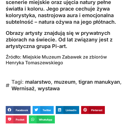
scenerie miejskie oraz ujęcia natury pełne
światła i koloru. Jego prace cechuje żywa
kolorystyka, nastrojowa aura i emocjonalna
subtelność – natura ożywa na jego płótnach.
Obrazy artysty znajdują się w prywatnych
zbiorach na świecie. Od lat związany jest z
artystyczna grupa Pi-art.
Źródło:
Miejskie Muzeum Zabawek ze zbiorów
Henryka Tomaszewskiego
Tagi:
malarstwo
,
muzeum
,
tigran manukyan
,
Wernisaż
,
wystawa
Facebook
Twitter
LinkedIn
Pinterest
Pocket
WhatsApp