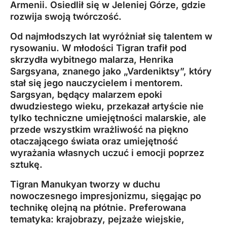
Armenii. Osiedlił się w Jeleniej Górze, gdzie
rozwija swoją twórczość.
Od najmłodszych lat wyróżniał się talentem w
rysowaniu. W młodości Tigran trafił pod
skrzydła wybitnego malarza, Henrika
Sargsyana, znanego jako „Vardeniktsy”, który
stał się jego nauczycielem i mentorem.
Sargsyan, będący malarzem epoki
dwudziestego wieku, przekazał artyście nie
tylko techniczne umiejętności malarskie, ale
przede wszystkim wrażliwość na piękno
otaczającego świata oraz umiejętność
wyrażania własnych uczuć i emocji poprzez
sztukę.
Tigran Manukyan tworzy w duchu
nowoczesnego impresjonizmu, sięgając po
technikę olejną na płótnie. Preferowana
tematyka: krajobrazy, pejzaże wiejskie,