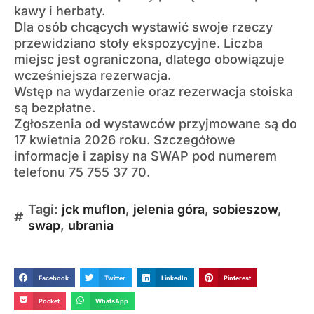
kawy i herbaty.
Dla osób chcących wystawić swoje rzeczy
przewidziano stoły ekspozycyjne. Liczba
miejsc jest ograniczona, dlatego obowiązuje
wcześniejsza rezerwacja.
Wstęp na wydarzenie oraz rezerwacja stoiska
są bezpłatne.
Zgłoszenia od wystawców przyjmowane są do
17 kwietnia 2026 roku. Szczegółowe
informacje i zapisy na SWAP pod numerem
telefonu 75 755 37 70.
Tagi:
jck muflon
,
jelenia góra
,
sobieszow
,
swap
,
ubrania
Facebook
Twitter
LinkedIn
Pinterest
Pocket
WhatsApp