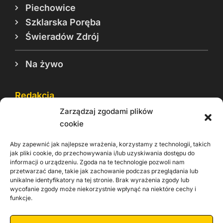
Piechowice
Szklarska Poręba
Świeradów Zdrój
Na żywo
Redakcja
Zarządzaj zgodami plików
Reklama
cookie
Cookie
Aby zapewnić jak najlepsze wrażenia, korzystamy z technologii, takich
Rodo
jak pliki cookie, do przechowywania i/lub uzyskiwania dostępu do
informacji o urządzeniu. Zgoda na te technologie pozwoli nam
Kontakt
przetwarzać dane, takie jak zachowanie podczas przeglądania lub
unikalne identyfikatory na tej stronie. Brak wyrażenia zgody lub
wycofanie zgody może niekorzystnie wpłynąć na niektóre cechy i
Informacje dla
Materiały do
praca
funkcje.
Operatorów sieci
pobrania