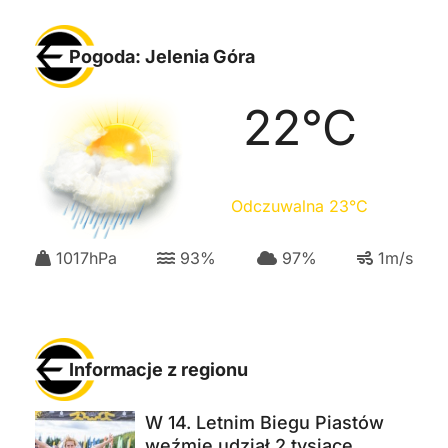
Pogoda: Jelenia Góra
22
°C
Odczuwalna
23
°C
1017
hPa
93
%
97
%
1
m/s
Informacje z regionu
W 14. Letnim Biegu Piastów
weźmie udział 2 tysiące