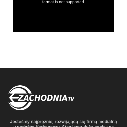
Jesteśmy najprężniej rozwijającą się firmą medialną
u podnóża Karkonoszy. Stawiamy duży nacisk na