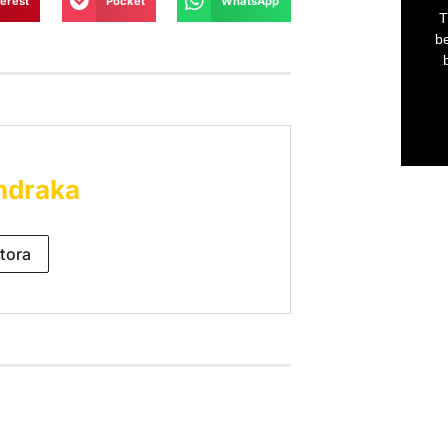
terest
Pocket
WhatsApp
ndraka
tora