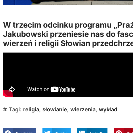
W trzecim odcinku programu
„Pra
Jakubowski przeniesie nas do fas
wierzeń i religii Słowian przedchrz
Tagi:
religia
,
słowianie
,
wierzenia
,
wykład