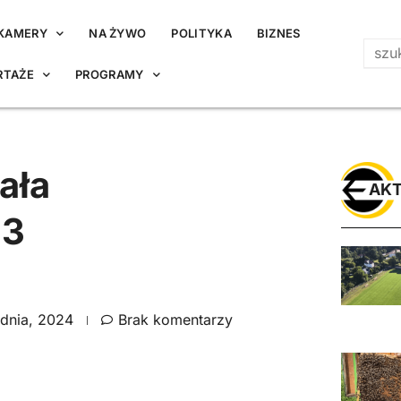
KAMERY
NA ŻYWO
POLITYKA
BIZNES
RTAŻE
PROGRAMY
ała
AKT
 3
udnia, 2024
Brak komentarzy