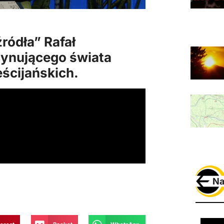
źródła”
Rafał
cynującego świata
eścijańskich.
Na