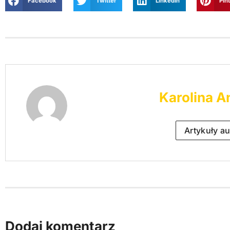
Facebook
Twitter
LinkedIn
Pin
Karolina A
Artykuły au
Dodaj komentarz