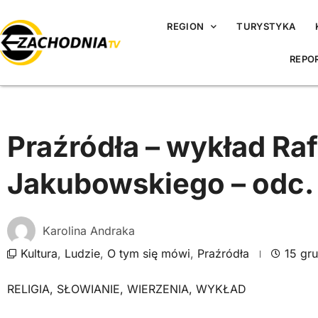
REGION
TURYSTYKA
REPO
Praźródła – wykład Raf
Jakubowskiego – odc.
Karolina Andraka
Kultura
,
Ludzie
,
O tym się mówi
,
Praźródła
15 gr
RELIGIA
,
SŁOWIANIE
,
WIERZENIA
,
WYKŁAD