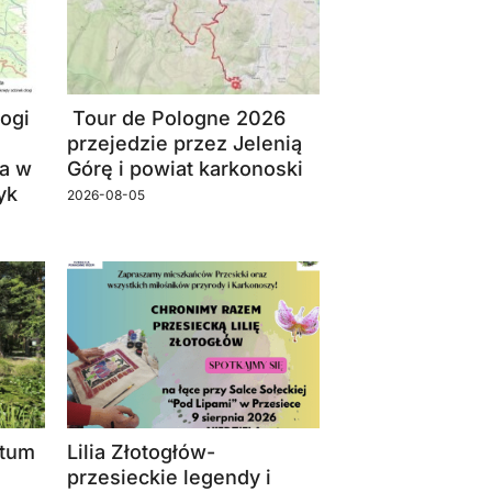
ogi
Tour de Pologne 2026
przejedzie przez Jelenią
a w
Górę i powiat karkonoski
yk
2026-08-05
etum
Lilia Złotogłów-
przesieckie legendy i