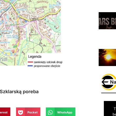
Na
Szklarską poreba
terest
Pocket
WhatsApp