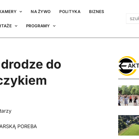
KAMERY
NA ŻYWO
POLITYKA
BIZNES
RTAŻE
PROGRAMY
 drodze do
AKT
czykiem
tarzy
ARSKĄ POREBA