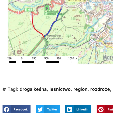
Tagi:
droga keśna
,
leśnictwo
,
region
,
rozdroże
,
Facebook
Twitter
LinkedIn
Pin