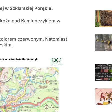
j w Szklarskiej Porębie.
zdroża pod Kamieńczykiem w
 kolorem czerwonym. Natomiast
eskim.