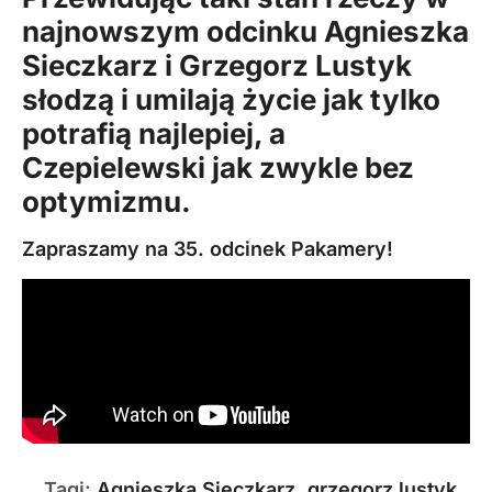
najnowszym odcinku Agnieszka
Sieczkarz i Grzegorz Lustyk
słodzą i umilają życie jak tylko
potrafią najlepiej, a
Czepielewski jak zwykle bez
optymizmu.
Zapraszamy na 35. odcinek
Pakamery
!
Tagi:
Agnieszka Sieczkarz
,
grzegorz lustyk
,