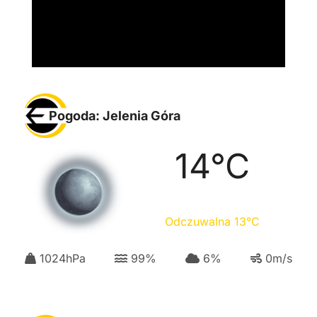
Pogoda: Jelenia Góra
14
°C
Odczuwalna
13
°C
1024
hPa
99
%
6
%
0
m/s