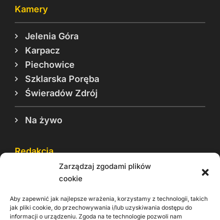
Kamery
Jelenia Góra
Karpacz
Piechowice
Szklarska Poręba
Świeradów Zdrój
Na żywo
Redakcja
Zarządzaj zgodami plików
Reklama
cookie
Cookie
Aby zapewnić jak najlepsze wrażenia, korzystamy z technologii, takich
Rodo
jak pliki cookie, do przechowywania i/lub uzyskiwania dostępu do
informacji o urządzeniu. Zgoda na te technologie pozwoli nam