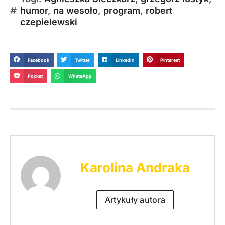
humor
,
na wesoło
,
program
,
robert
czepielewski
Facebook
Twitter
LinkedIn
Pinterest
Pocket
WhatsApp
Karolina Andraka
Artykuły autora