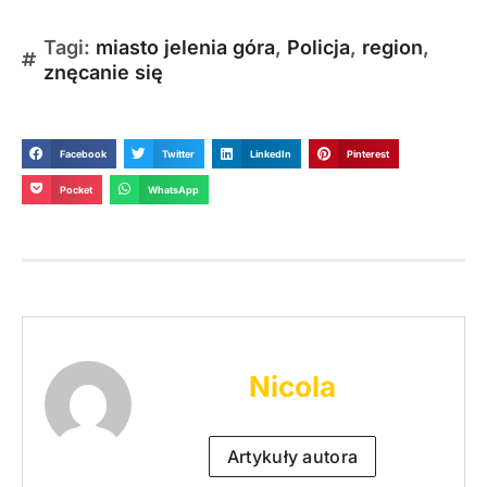
Tagi:
miasto jelenia góra
,
Policja
,
region
,
znęcanie się
Facebook
Twitter
LinkedIn
Pinterest
Pocket
WhatsApp
Nicola
Artykuły autora