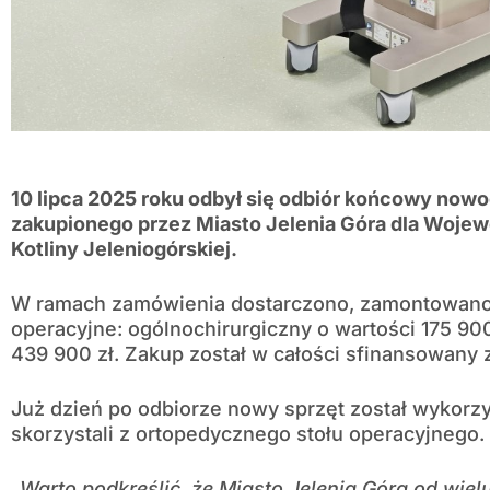
10 lipca 2025 roku odbył się odbiór końcowy no
zakupionego przez Miasto Jelenia Góra dla Woje
Kotliny Jeleniogórskiej.
W ramach zamówienia dostarczono, zamontowano 
operacyjne: ogólnochirurgiczny o wartości 175 90
439 900 zł. Zakup został w całości sfinansowany
Już dzień po odbiorze nowy sprzęt został wykorzy
skorzystali z ortopedycznego stołu operacyjnego.
„Warto podkreślić, że Miasto Jelenia Góra od wiel