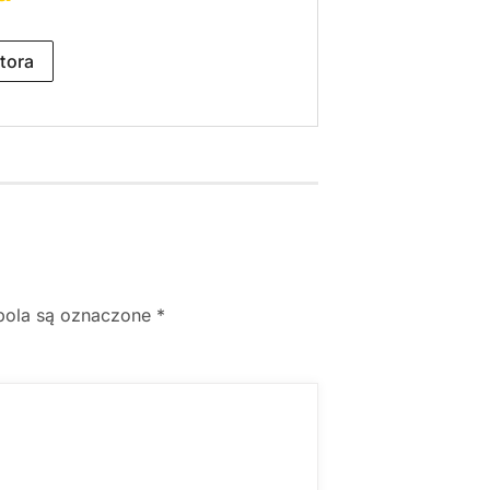
tora
ola są oznaczone
*