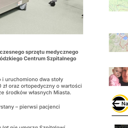
woczesnego sprzętu medycznego
wódzkiego Centrum Szpitalnego
i uruchomiono dwa stoły
0 zł oraz ortopedyczny o wartości
 ze środków własnych Miasta.
Na
stany – pierwsi pacjenci
u lat nie umarza Szpitalowi