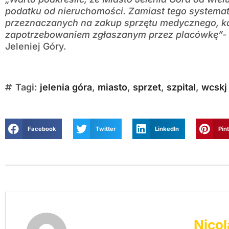
podatku od nieruchomości. Zamiast tego systema
przeznaczanych na zakup sprzętu medycznego, k
zapotrzebowaniem zgłaszanym przez placówkę”-
Jeleniej Góry.
Tagi:
jelenia góra
,
miasto
,
sprzet
,
szpital
,
wcskj
Facebook
Twitter
LinkedIn
Pin
Nicol