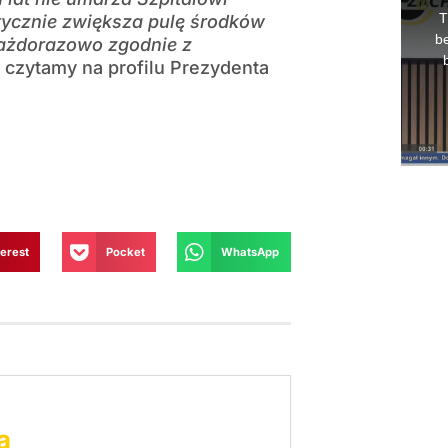
tycznie zwiększa pulę środków
ażdorazowo zgodnie z
czytamy na profilu Prezydenta
terest
Pocket
WhatsApp
a