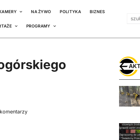
KAMERY
NA ŻYWO
POLITYKA
BIZNES
RTAŻE
PROGRAMY
iogórskiego
AKT
 komentarzy