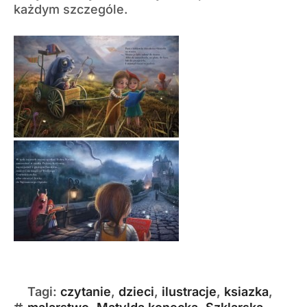
każdym szczególe.
Tagi:
czytanie
,
dzieci
,
ilustracje
,
ksiazka
,