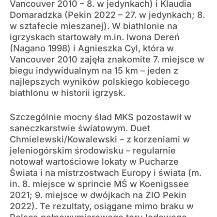
Vancouver 2010 – 8. w jedynkach) i Klaudia
Domaradzka (Pekin 2022 – 27. w jedynkach; 8.
w sztafecie mieszanej). W biathlonie na
igrzyskach startowały m.in. Iwona Dereń
(Nagano 1998) i Agnieszka Cyl, która w
Vancouver 2010 zajęła znakomite 7. miejsce w
biegu indywidualnym na 15 km – jeden z
najlepszych wyników polskiego kobiecego
biathlonu w historii igrzysk.
Szczególnie mocny ślad MKS pozostawił w
saneczkarstwie światowym. Duet
Chmielewski/Kowalewski – z korzeniami w
jeleniogórskim środowisku – regularnie
notował wartościowe lokaty w Pucharze
Świata i na mistrzostwach Europy i świata (m.
in. 8. miejsce w sprincie MŚ w Koenigssee
2021; 9. miejsce w dwójkach na ZIO Pekin
2022). Te rezultaty, osiągane mimo braku w