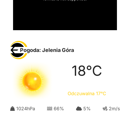
Pogoda: Jelenia Góra
18
°C
Odczuwalna
17
°C
1024
hPa
66
%
5
%
2
m/s