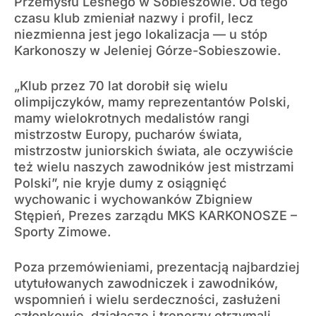
Przemysłu Leśnego w Sobieszowie. Od tego
czasu klub zmieniał nazwy i profil, lecz
niezmienna jest jego lokalizacja — u stóp
Karkonoszy w Jeleniej Górze-Sobieszowie.
„Klub przez 70 lat dorobił się wielu
olimpijczyków, mamy reprezentantów Polski,
mamy wielokrotnych medalistów rangi
mistrzostw Europy, pucharów świata,
mistrzostw juniorskich świata, ale oczywiście
też wielu naszych zawodników jest mistrzami
Polski”, nie kryje dumy z osiągnięć
wychowanic i wychowanków Zbigniew
Stępień, Prezes zarządu MKS KARKONOSZE –
Sporty Zimowe.
Poza przemówieniami, prezentacją najbardziej
utytułowanych zawodniczek i zawodników,
wspomnień i wielu serdeczności, zasłużeni
członkowie, działacze i trenerzy otrzymali