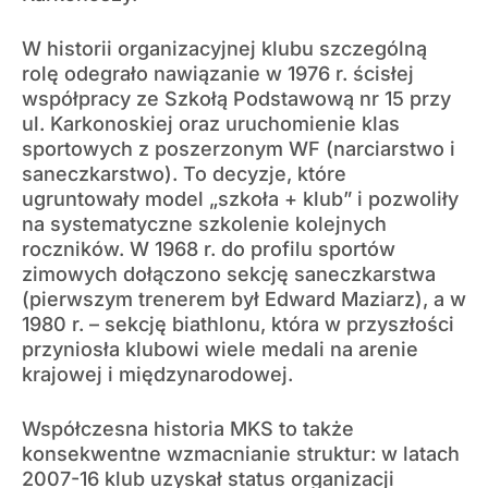
W historii organizacyjnej klubu szczególną
rolę odegrało nawiązanie w 1976 r. ścisłej
współpracy ze Szkołą Podstawową nr 15 przy
ul. Karkonoskiej oraz uruchomienie klas
sportowych z poszerzonym WF (narciarstwo i
saneczkarstwo). To decyzje, które
ugruntowały model „szkoła + klub” i pozwoliły
na systematyczne szkolenie kolejnych
roczników. W 1968 r. do profilu sportów
zimowych dołączono sekcję saneczkarstwa
(pierwszym trenerem był Edward Maziarz), a w
1980 r. – sekcję biathlonu, która w przyszłości
przyniosła klubowi wiele medali na arenie
krajowej i międzynarodowej.
Współczesna historia MKS to także
konsekwentne wzmacnianie struktur: w latach
2007-16 klub uzyskał status organizacji