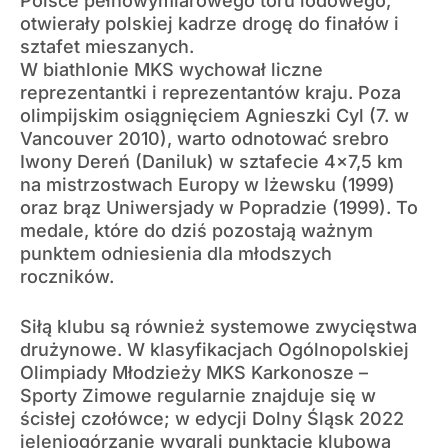
Polsce pełnowymiarowego toru lodowego,
otwierały polskiej kadrze drogę do finałów i
sztafet mieszanych.
W biathlonie MKS wychował liczne
reprezentantki i reprezentantów kraju. Poza
olimpijskim osiągnięciem Agnieszki Cyl (7. w
Vancouver 2010), warto odnotować srebro
Iwony Dereń (Daniluk) w sztafecie 4×7,5 km
na mistrzostwach Europy w Iżewsku (1999)
oraz brąz Uniwersjady w Popradzie (1999). To
medale, które do dziś pozostają ważnym
punktem odniesienia dla młodszych
roczników.
Siłą klubu są również systemowe zwycięstwa
drużynowe. W klasyfikacjach Ogólnopolskiej
Olimpiady Młodzieży MKS Karkonosze –
Sporty Zimowe regularnie znajduje się w
ścisłej czołówce; w edycji Dolny Śląsk 2022
jeleniogórzanie wygrali punktację klubową