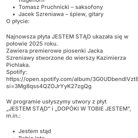
Tomasz Pruchnicki – saksofony
Jacek Szreniawa – śpiew, gitary
O płycie:
Najnowsza płyta JESTEM STĄD ukazała się w
połowie 2025 roku.
Zawiera premierowe piosenki Jacka
Szreniawy stworzone do wierszy Kazimierza
Pichlaka.
Spotify:
https://open.spotify.com/album/3G0UDbendIVzt
si=3Mg8qss4QZOJrYyK27zgQg
W programie usłyszymy utwory z płyt
„JESTEM STĄD” i „DOPÓKI W TOBIE JESTEM”,
m.in.:
Jestem stąd