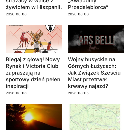
strażacy w walce z
„Świadomy
żywiołem w Hiszpanii.
Przedsiębiorca”
2026-08-06
2026-08-06
Biegaj z głową! Nowy
Wojny husyckie na
Rynek i Victoria Club
Górnych Łużycach:
zapraszają na
Jak Związek Sześciu
sportowy dzień pełen
Miast przetrwał
inspiracji
krwawy najazd?
2026-08-06
2026-08-05