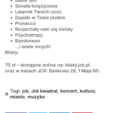
Babie lato
Sonata księżycowa
Latarnik Twoich oczu
Dopóki w Tobie jestem
Prosecco
Rozjechały nam się światy
Psychotropy
Bandoneon
…i wiele innych!
Bilety:
70 zł – dostępne online na: bilety.jck.pl
oraz w kasach JCK: Bankowa 28, 1 Maja 60.
Tagi:
jck
,
Jck kwadrat
,
koncert
,
kultura
,
miasto
,
muzyka