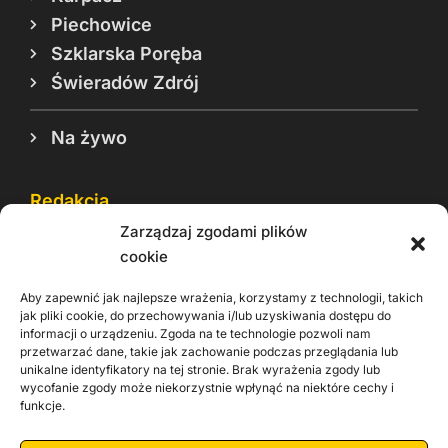
Piechowice
Szklarska Poręba
Świeradów Zdrój
Na żywo
Redakcja
Zarządzaj zgodami plików
Reklama
cookie
Cookie
Aby zapewnić jak najlepsze wrażenia, korzystamy z technologii, takich
Rodo
jak pliki cookie, do przechowywania i/lub uzyskiwania dostępu do
informacji o urządzeniu. Zgoda na te technologie pozwoli nam
Kontakt
przetwarzać dane, takie jak zachowanie podczas przeglądania lub
unikalne identyfikatory na tej stronie. Brak wyrażenia zgody lub
wycofanie zgody może niekorzystnie wpłynąć na niektóre cechy i
Informacje dla
Materiały do
funkcje.
praca
Operatorów sieci
pobrania