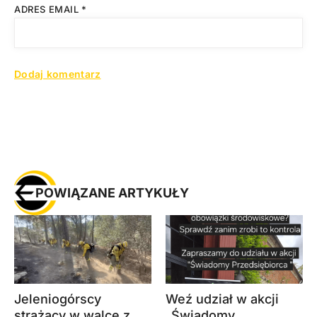
ADRES EMAIL
*
POWIĄZANE ARTYKUŁY
Jeleniogórscy
Weź udział w akcji
strażacy w walce z
„Świadomy