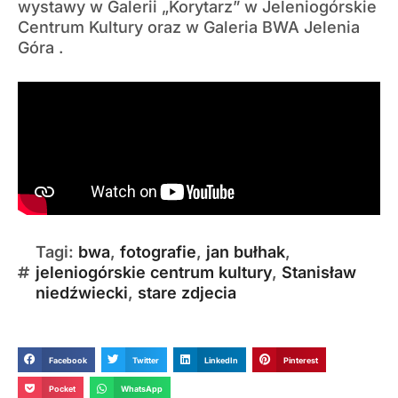
wystawy w Galerii „Korytarz” w Jeleniogórskie
Centrum Kultury oraz w Galeria BWA Jelenia
Góra .
Tagi:
bwa
,
fotografie
,
jan bułhak
,
jeleniogórskie centrum kultury
,
Stanisław
niedźwiecki
,
stare zdjecia
Facebook
Twitter
LinkedIn
Pinterest
Pocket
WhatsApp