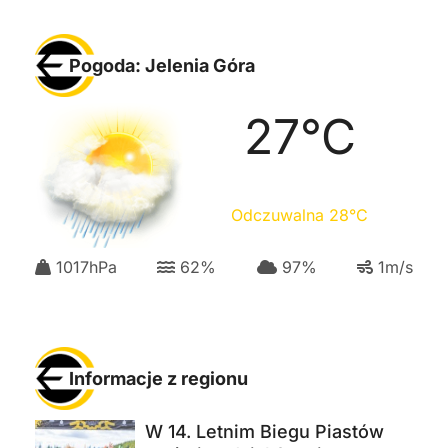
Pogoda: Jelenia Góra
27
°C
Odczuwalna
28
°C
1017
hPa
62
%
97
%
1
m/s
Informacje z regionu
W 14. Letnim Biegu Piastów