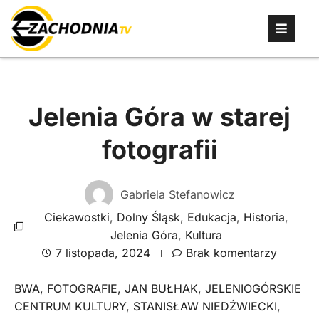
Jelenia Góra w starej
fotografii
Gabriela Stefanowicz
Ciekawostki
,
Dolny Śląsk
,
Edukacja
,
Historia
,
Jelenia Góra
,
Kultura
7 listopada, 2024
Brak komentarzy
BWA
,
FOTOGRAFIE
,
JAN BUŁHAK
,
JELENIOGÓRSKIE
CENTRUM KULTURY
,
STANISŁAW NIEDŹWIECKI
,