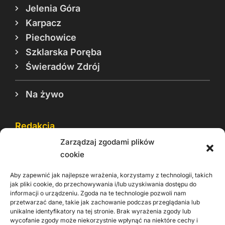
Jelenia Góra
Karpacz
Piechowice
Szklarska Poręba
Świeradów Zdrój
Na żywo
Redakcja
Zarządzaj zgodami plików
Reklama
cookie
Cookie
Aby zapewnić jak najlepsze wrażenia, korzystamy z technologii, takich
Rodo
jak pliki cookie, do przechowywania i/lub uzyskiwania dostępu do
informacji o urządzeniu. Zgoda na te technologie pozwoli nam
Kontakt
przetwarzać dane, takie jak zachowanie podczas przeglądania lub
unikalne identyfikatory na tej stronie. Brak wyrażenia zgody lub
wycofanie zgody może niekorzystnie wpłynąć na niektóre cechy i