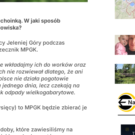
 choinką. W jaki sposób
dowiska?
cy Jeleniej Góry podczas
rzecznik MPGK.
ie wkładajmy ich do worków oraz
ch nie rozwiewał dlatego, że ani
lsce nie działa pogotowie
 jednego dnia, lecz czekają na
jak odpady wielkogabarytowe.
Na
tysięcy) to MPGK będzie zbierać je
doby, które zawiesiliśmy na