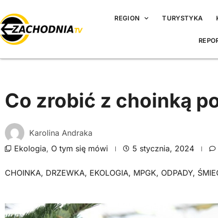
REGION
TURYSTYKA
REPO
Co zrobić z choinką p
Karolina Andraka
Ekologia
,
O tym się mówi
5 stycznia, 2024
CHOINKA
,
DRZEWKA
,
EKOLOGIA
,
MPGK
,
ODPADY
,
ŚMIE