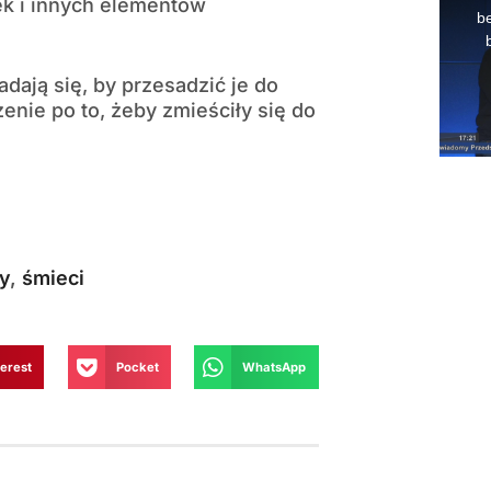
k i innych elementów
dają się, by przesadzić je do
enie po to, żeby zmieściły się do
y
,
śmieci
terest
Pocket
WhatsApp