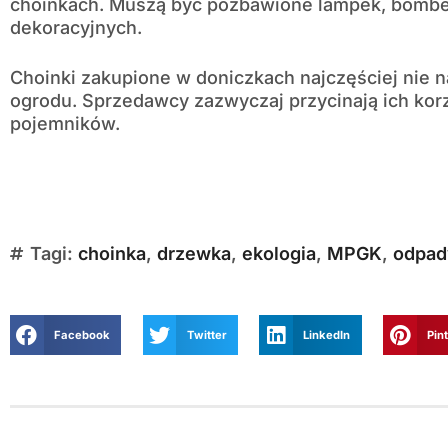
choinkach. Muszą być pozbawione lampek, bombe
dekoracyjnych.
Choinki zakupione w doniczkach najczęściej nie na
ogrodu. Sprzedawcy zazwyczaj przycinają ich korz
pojemników.
Tagi:
choinka
,
drzewka
,
ekologia
,
MPGK
,
odpad
Facebook
Twitter
LinkedIn
Pin