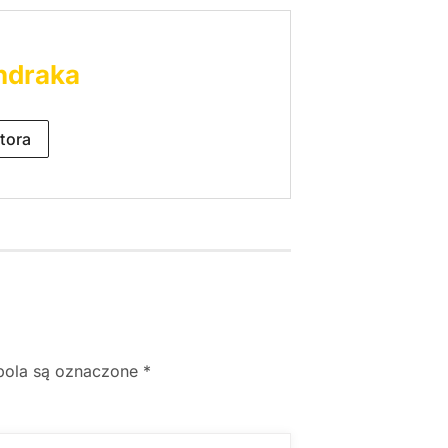
ndraka
tora
ola są oznaczone
*