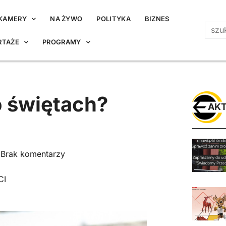
KAMERY
NA ŻYWO
POLITYKA
BIZNES
RTAŻE
PROGRAMY
o świętach?
AKT
Brak komentarzy
CI