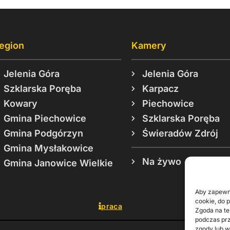
egion
Kamery
Jelenia Góra
Jelenia Góra
Szklarska Poręba
Karpacz
Kowary
Piechowice
Gmina Piechowice
Szklarska Poręba
Gmina Podgórzyn
Świeradów Zdrój
Gmina Mysłakowice
Na żywo
Gmina Janowice Wielkie
Aby zapewni
cookie, do 
praca
Zgoda na te
podczas prz
zgody lub w