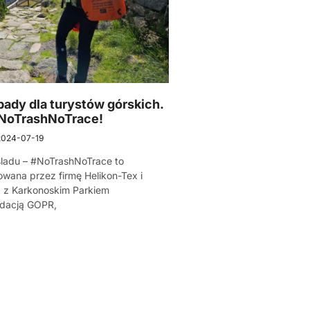
ady dla turystów górskich.
#NoTrashNoTrace!
2024-07-19
śladu – #NoTrashNoTrace to
owana przez firmę Helikon-Tex i
z z Karkonoskim Parkiem
dacją GOPR,