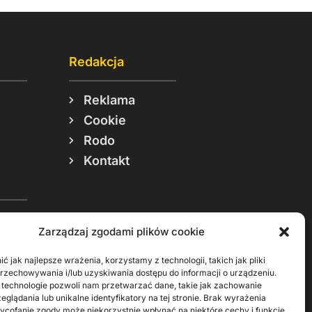
Redakcja
Reklama
Cookie
Rodo
Kontakt
Zarządzaj zgodami plików cookie
ć jak najlepsze wrażenia, korzystamy z technologii, takich jak pliki
przechowywania i/lub uzyskiwania dostępu do informacji o urządzeniu.
Materiały do pobrania
 technologie pozwoli nam przetwarzać dane, takie jak zachowanie
eglądania lub unikalne identyfikatory na tej stronie. Brak wyrażenia
ycofanie zgody może niekorzystnie wpłynąć na niektóre cechy i funkcje.