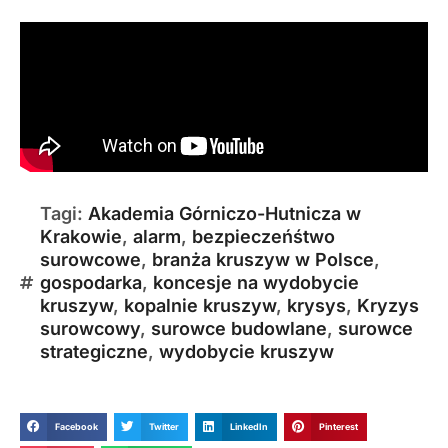
Tagi:
Akademia Górniczo-Hutnicza w
Krakowie
,
alarm
,
bezpieczeńśtwo
surowcowe
,
branża kruszyw w Polsce
,
gospodarka
,
koncesje na wydobycie
kruszyw
,
kopalnie kruszyw
,
krysys
,
Kryzys
surowcowy
,
surowce budowlane
,
surowce
strategiczne
,
wydobycie kruszyw
Facebook
Twitter
LinkedIn
Pinterest