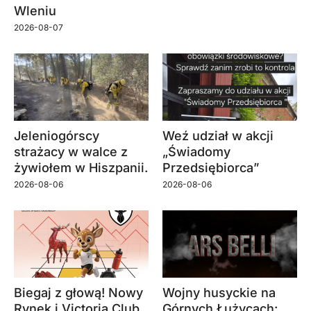
Wleniu
2026-08-07
Jeleniogórscy
Weź udział w akcji
strażacy w walce z
„Świadomy
żywiołem w Hiszpanii.
Przedsiębiorca”
2026-08-06
2026-08-06
Biegaj z głową! Nowy
Wojny husyckie na
Rynek i Victoria Club
Górnych Łużycach: