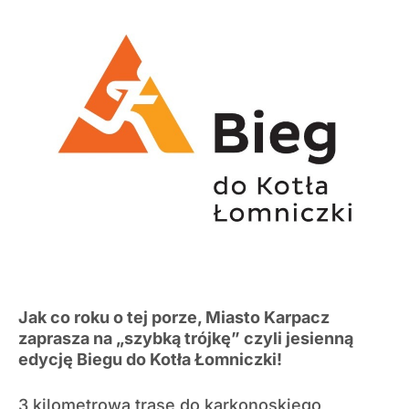
Jak co roku o tej porze, Miasto Karpacz
zaprasza na „szybką trójkę” czyli jesienną
edycję Biegu do Kotła Łomniczki!
3 kilometrową trasę do karkonoskiego