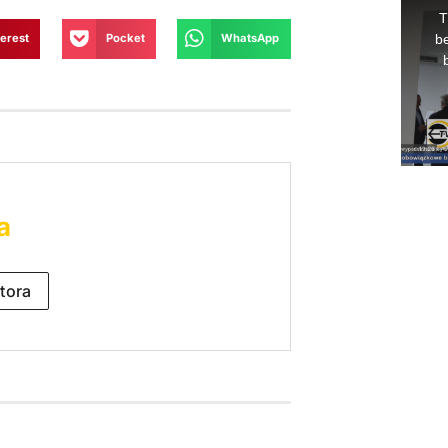
terest
Pocket
WhatsApp
a
tora