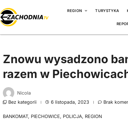
REGION
TURYSTYKA
REPO
Znowu wysadzono ba
razem w Piechowicac
Nicola
Bez kategorii
6 listopada, 2023
Brak komen
BANKOMAT
,
PIECHOWICE
,
POLICJA
,
REGION