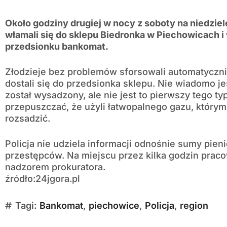
Około godziny drugiej w nocy z soboty na niedziel
włamali się do sklepu Biedronka w Piechowicach i 
przedsionku bankomat.
Złodzieje bez problemów sforsowali automatyczn
dostali się do przedsionka sklepu. Nie wiadomo j
został wysadzony, ale nie jest to pierwszy tego 
przepuszczać, że użyli łatwopalnego gazu, którym
rozsadzić.
Policja nie udziela informacji odnośnie sumy pien
przestępców. Na miejscu przez kilka godzin pracow
nadzorem prokuratora.
źródło:24jgora.pl
Tagi:
Bankomat
,
piechowice
,
Policja
,
region