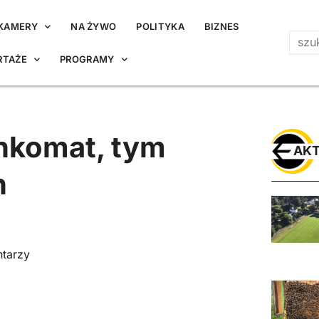
KAMERY
NA ŻYWO
POLITYKA
BIZNES
RTAŻE
PROGRAMY
nkomat, tym
AKT
h
tarzy