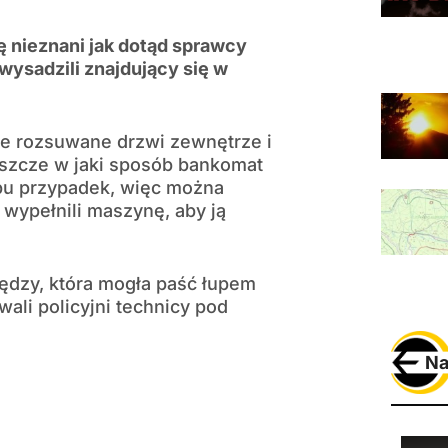
ę nieznani jak dotąd sprawcy
wysadzili znajdujący się w
ie rozsuwane drzwi zewnętrze i
eszcze w jaki sposób bankomat
typu przypadek, więc można
 wypełnili maszynę, aby ją
iędzy, która mogła paść łupem
ali policyjni technicy pod
Na